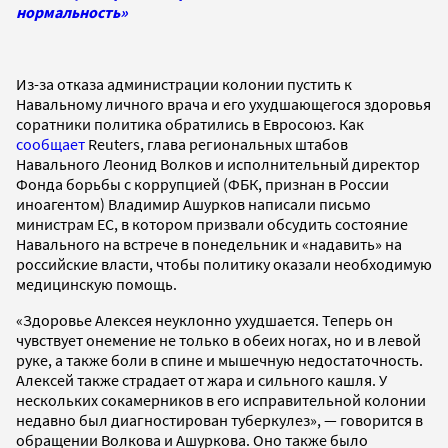
нормальность»
Из-за отказа администрации колонии пустить к
Навальному личного врача и его ухудшающегося здоровья
соратники политика обратились в Евросоюз. Как
сообщает
Reuters, глава региональных штабов
Навального Леонид Волков и исполнительный директор
Фонда борьбы с коррупцией (ФБК, признан в России
иноагентом) Владимир Ашурков написали письмо
министрам ЕС, в котором призвали обсудить состояние
Навального на встрече в понедельник и «надавить» на
российские власти, чтобы политику оказали необходимую
медицинскую помощь.
«Здоровье Алексея неуклонно ухудшается. Теперь он
чувствует онемение не только в обеих ногах, но и в левой
руке, а также боли в спине и мышечную недостаточность.
Алексей также страдает от жара и сильного кашля. У
нескольких сокамерников в его исправительной колонии
недавно был диагностирован туберкулез», — говорится в
обращении Волкова и Ашуркова. Оно также было