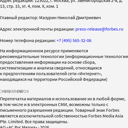
Адрес редакции: 123022, г. Москва, ул. Звенигородская 2-я, д.
13, стр. 15, эт. 4, пом. X, ком. 1
Главный редактор: Мазурин Николай Дмитриевич
Адрес электронной почты редакции:
press-release@forbes.ru
Номер телефона редакции:
+7 (495) 565-32-06
На информационном ресурсе применяются
рекомендательные технологии (информационные технологии
предоставления информации на основе сбора,
систематизации и анализа сведений, относящихся
к предпочтениям пользователей сети «Интернет»,
находящихся на территории Российской Федерации)
СМИ2
SPARROW
INFOX
Перепечатка материалов и использование их в любой форме,
в том числе и в электронных СМИ, возможны только с
письменного разрешения редакции. Товарный знак Forbes
является исключительной собственностью Forbes Media Asia
Pte. Limited. Все права защищены.
AO «АС Рус Медиа»
·
2026