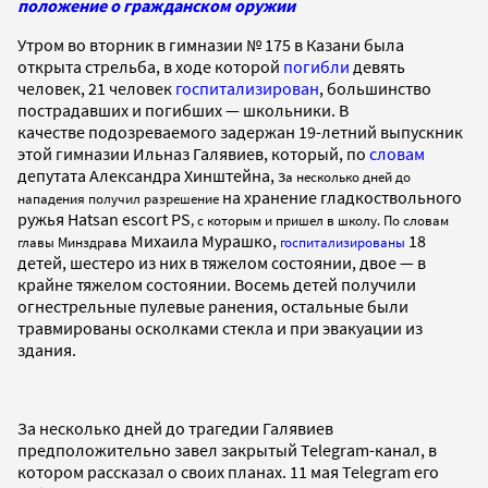
положение о гражданском оружии
Утром во вторник в гимназии № 175 в Казани была
открыта стрельба, в ходе которой
погибли
девять
человек, 21 человек
госпитализирован
, большинство
пострадавших и погибших — школьники. В
качестве подозреваемого задержан 19-летний выпускник
этой гимназии Ильназ Галявиев, который, по
словам
депутата Александра Хинштейна, з
а несколько дней до
на хранение гладкоствольного
нападения получил разрешение
ружья Hatsan escort PS
, с которым и пришел в школу. По словам
Михаила Мурашко,
18
главы Минздрава
госпитализированы
детей, шестеро из них в тяжелом состоянии, двое — в
крайне тяжелом состоянии. Восемь детей получили
огнестрельные пулевые ранения, остальные были
травмированы осколками стекла и при эвакуации из
здания.
За несколько дней до трагедии Галявиев
предположительно завел закрытый Telegram-канал, в
котором рассказал о своих планах. 11 мая Telegram его