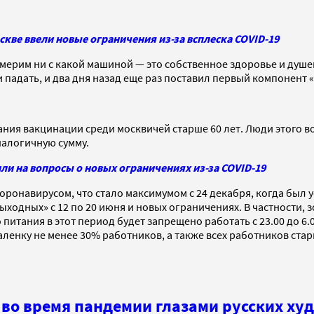
кве ввели новые ограничения из-за всплеска COVID-19
змерим ни с какой машиной — это собственное здоровье и душе
 падать, и два дня назад еще раз поставил первый компонент «
ия вакцинации среди москвичей старше 60 лет. Люди этого во
налогичную сумму.
ли на вопросы о новых ограничениях из-за COVID-19
ронавирусом, что стало максимумом с 24 декабря, когда был у
ыходных» с 12 по 20 июня и новых ограничениях. В частности, 
итания в этот период будет запрещено работать с 23.00 до 6.
аленку не менее 30% работников, а также всех работников ста
 во время пандемии глазами русских ху