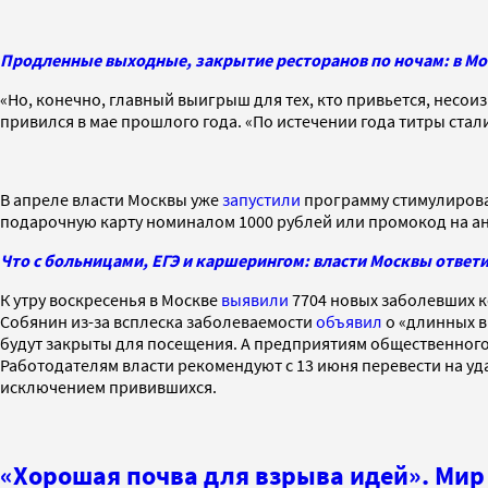
Продленные выходные, закрытие ресторанов по ночам: в Мос
«Но, конечно, главный выигрыш для тех, кто привьется, несои
привился в мае прошлого года. «По истечении года титры стали
В апреле власти Москвы уже
запустили
программу стимулирован
подарочную карту номиналом 1000 рублей или промокод на а
Что с больницами, ЕГЭ и каршерингом: власти Москвы ответи
К утру воскресенья в Москве
выявили
7704 новых заболевших ко
Собянин из-за всплеска заболеваемости
объявил
о «длинных в
будут закрыты для посещения. А предприятиям общественного п
Работодателям власти рекомендуют с 13 июня перевести на уд
исключением привившихся.
«Хорошая почва для взрыва идей». Мир