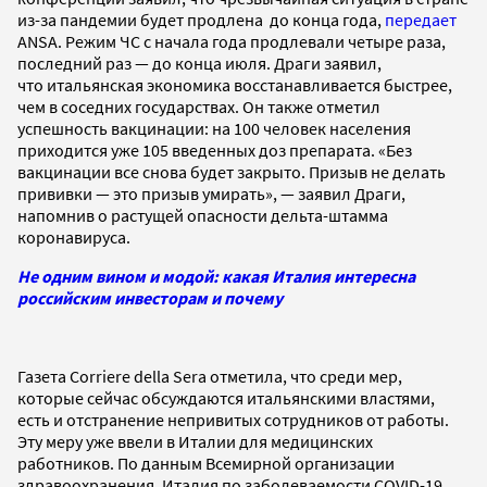
из-за пандемии будет продлена до конца года,
передает
ANSA. Режим ЧС с начала года продлевали четыре раза,
последний раз — до конца июля. Драги заявил,
что итальянская экономика восстанавливается быстрее,
чем в соседних государствах. Он также отметил
успешность вакцинации: на 100 человек населения
приходится уже 105 введенных доз препарата. «Без
вакцинации все снова будет закрыто. Призыв не делать
прививки — это призыв умирать», — заявил Драги,
напомнив о растущей опасности дельта-штамма
коронавируса.
Не одним вином и модой: какая Италия интересна
российским инвесторам и почему
Газета Corriere della Sera отметила, что среди мер,
которые сейчас обсуждаются итальянскими властями,
есть и отстранение непривитых сотрудников от работы.
Эту меру уже ввели в Италии для медицинских
работников. По данным Всемирной организации
здравоохранения, Италия по заболеваемости COVID-19