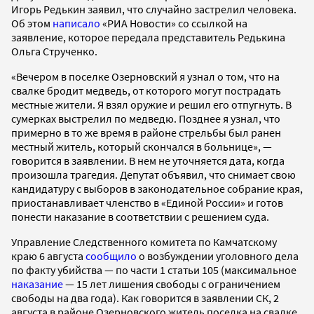
Игорь Редькин заявил, что случайно застрелил человека.
Об этом
написало
«РИА Новости» со ссылкой на
заявление, которое передала представитель Редькина
Ольга Струченко.
«Вечером в поселке Озерновский я узнал о том, что на
свалке бродит медведь, от которого могут пострадать
местные жители. Я взял оружие и решил его отпугнуть. В
сумерках выстрелил по медведю. Позднее я узнал, что
примерно в то же время в районе стрельбы был ранен
местный житель, который скончался в больнице», —
говорится в заявлении. В нем не уточняется дата, когда
произошла трагедия. Депутат объявил, что снимает свою
кандидатуру с выборов в законодательное собрание края,
приостанавливает членство в «Единой России» и готов
понести наказание в соответствии с решением суда.
Управление Следственного комитета по Камчатскому
краю 6 августа
сообщило
о возбуждении уголовного дела
по факту убийства — по части 1 статьи 105 (максимальное
наказание
— 15 лет лишения свободы с ограничением
свободы на два года). Как говорится в заявлении СК, 2
августа в районе Озерновского житель поселка на свалке