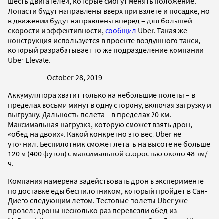
шесть двигателей, которые смогут менять положение.
Лопасти будут направлены вверх при взлете и посадке, но
в движении будут направлены вперед – для большей
скорости и эффективности,
сообщил
Uber. Такая же
конструкция используется в проекте воздушного такси,
который разрабатывает то же подразделение компании
Uber Elevate.
October 28, 2019
Аккумулятора хватит только на небольшие полеты – в
пределах восьми минут в одну сторону, включая загрузку и
выгрузку. Дальность полета – в пределах 20 км.
Максимальная нагрузка, которую сможет взять дрон, –
«обед на двоих». Какой конкретно это вес, Uber не
уточнил. Беспилотник сможет летать на высоте не больше
120 м (400 футов) с максимальной скоростью около 48 км/
ч.
Компания намерена задействовать дрон в эксперименте
по доставке еды беспилотником, который пройдет в Сан-
Диего следующим летом. Тестовые полеты Uber уже
провел: дроны несколько раз перевезли обед из