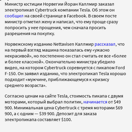
Министр юстиции Норвегии Йоран Каллмир заказал
электропикап Cybertruck компании Tesla. Об этом он
сообщил
на своей странице в Facebook. В своем посте
министр отметил жену и написал, что ему проще сразу
попросить у нее прощения, чем сначала просить
разрешения на покупку.
Норвежскому изданию Nettavisen Каллмир
рассказал
, что
на первый взгляд машина показалась ему «ужасно
некрасивой», но постепенно он стал считать ее все «более
и более классной». Окончательно министра убедило
видео, на котором Cybertruck соревнуется с пикапом Ford
F-150. Он заявил изданию, что электропикап Tesla хорошо
подходит «мужчине, приближающемуся к кризису
среднего возраста».
Согласно ценам на сайте Tesla, стоимость пикапа с двумя
моторами, который выбрал политик,
начинается
от $49
900. Минимальная цена Cybertruck с тремя моторами $69
900, а с одним — $39 900. Депозит для заказа
электропикапа составляет $100.