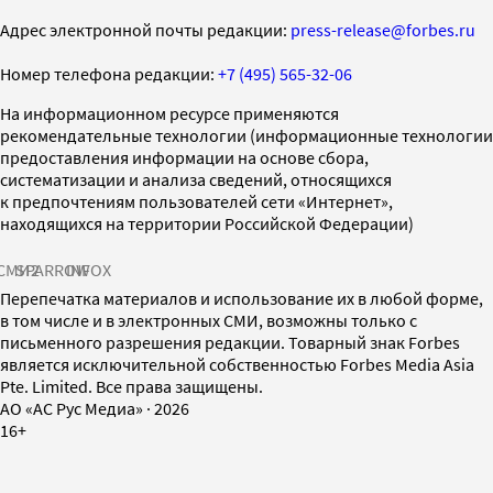
Адрес электронной почты редакции:
press-release@forbes.ru
Номер телефона редакции:
+7 (495) 565-32-06
На информационном ресурсе применяются
рекомендательные технологии (информационные технологии
предоставления информации на основе сбора,
систематизации и анализа сведений, относящихся
к предпочтениям пользователей сети «Интернет»,
находящихся на территории Российской Федерации)
СМИ2
SPARROW
INFOX
Перепечатка материалов и использование их в любой форме,
в том числе и в электронных СМИ, возможны только с
письменного разрешения редакции. Товарный знак Forbes
является исключительной собственностью Forbes Media Asia
Pte. Limited. Все права защищены.
AO «АС Рус Медиа»
·
2026
16+