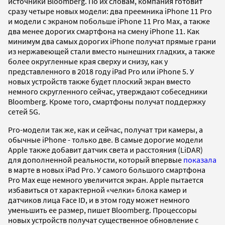
источники Bloomberg. По их словам, компания готовит
сразу четыре новых модели: два преемника iPhone 11 Pro
и модели с экраном побольше iPhone 11 Pro Max, а также
два менее дорогих смартфона на смену iPhone 11. Как
минимум два самых дорогих iPhone получат прямые грани
из нержавеющей стали вместо нынешних гладких, а также
более округленные края сверху и снизу, как у
представленного в 2018 году iPad Pro или iPhone 5. У
новых устройств также будет плоский экран вместо
немного скругленного сейчас, утверждают собеседники
Bloomberg. Кроме того, смартфоны получат поддержку
сетей 5G.
Pro-модели так же, как и сейчас, получат три камеры, а
обычные iPhone - только две. В самые дорогие модели
Apple также добавит датчик света и расстояния (LiDAR)
для дополненной реальности, который впервые
показала
в марте в новых iPad Pro. У самого большого смартфона
Pro Max еще немного увеличится экран. Apple пытается
избавиться от характерной «челки» блока камер и
датчиков лица Face ID, и в этом году может немного
уменьшить ее размер, пишет Bloomberg. Процессоры
новых устройств получат существенное обновление с