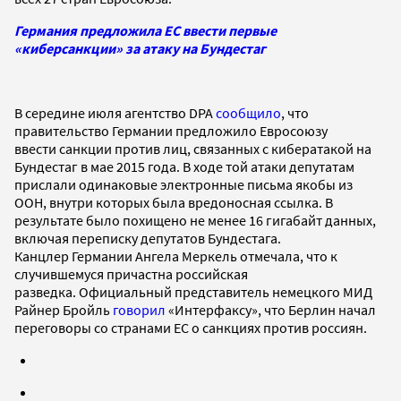
Германия предложила ЕС ввести первые
«киберсанкции» за атаку на Бундестаг
В середине июля агентство DPA
сообщило
, что
правительство Германии предложило Евросоюзу
ввести санкции против лиц, связанных с кибератакой на
Бундестаг в мае 2015 года. В ходе той атаки депутатам
прислали одинаковые электронные письма якобы из
ООН, внутри которых была вредоносная ссылка. В
результате было похищено не менее 16 гигабайт данных,
включая переписку депутатов Бундестага.
Канцлер Германии Ангела Меркель отмечала, что к
случившемуся причастна российская
разведка. Официальный представитель немецкого МИД
Райнер Бройль
говорил
«Интерфаксу», что Берлин начал
переговоры со странами ЕС о санкциях против россиян.