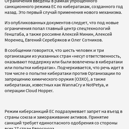
Ограничения введены в рамках упрощенного
санкционного режима ЕС по кибератакам, созданного год
назад. Это первый случай применения нового механизма.
Из опубликованных документов следует, что под новые
ограничения попал главный центр спецтехнологий
Генштаба, а также россияне Алексей Минин, Алексей
Моренец, Евгений Серебряков и Олег Сотников.
В сообщении говорится, что шесть человек и три
организации из указанных стран «несут ответственность,
оказывают поддержку или были вовлечены в кибератаки
или попытки кибератак». Подчеркивается, что речь идет в
том числе о попытке кибератаки против Организации по
запрещению химического оружия (ОЗХО), а также
кибератаках, известных как WannaCry и NotPetya, и
операции Cloud Hopper.
Режим киберсанкций ЕС подразумевает запрет на въезд в
страны союза и замораживание активов. Принятие
санкций требует единогласного одобрения со стороны
всех 27 стран Евросоюза.