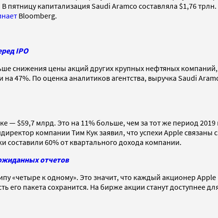
 В пятницу капитализация Saudi Aramco составляла $1,76 трлн.
инает
Bloomberg.
еред IPO
ьше снижения цены акций других крупных нефтяных компаний, у
и на 47%. По оценка аналитиков агентства, выручка Saudi Aram
е — $59,7 млрд. Это на 11% больше, чем за тот же период 2019 
директор компании Тим Кук заявил, что успехи Apple связаны с 
и составили 60% от квартального дохода компании.
еожиданных отчетов
ипу «четыре к одному». Это значит, что каждый акционер Appl
ть его пакета сохранится. На бирже акции станут доступнее д