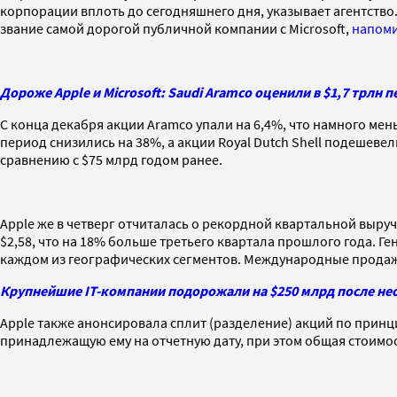
корпорации вплоть до сегодняшнего дня, указывает агентство.
звание самой дорогой публичной компании с Microsoft,
напом
Дороже Apple и Microsoft: Saudi Aramco оценили в $1,7 трлн п
С конца декабря акции Aramco упали на 6,4%, что намного мен
период снизились на 38%, а акции Royal Dutch Shell подешевел
сравнению с $75 млрд годом ранее.
Apple же в четверг отчиталась о рекордной квартальной выручк
$2,58, что на 18% больше третьего квартала прошлого года. Ген
каждом из географических сегментов. Международные продаж
Крупнейшие IT-компании подорожали на $250 млрд после н
Apple также анонсировала сплит (разделение) акций по принц
принадлежащую ему на отчетную дату, при этом общая стоимос