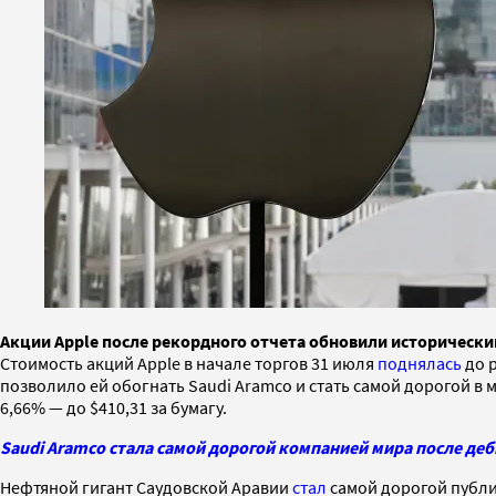
Акции Apple после рекордного отчета обновили исторический
Стоимость акций Apple в начале торгов 31 июля
поднялась
до р
позволило ей обогнать Saudi Aramco и стать самой дорогой в 
6,66% — до $410,31 за бумагу.
Saudi Aramco стала самой дорогой компанией мира после де
Нефтяной гигант Саудовской Аравии
стал
самой дорогой публи