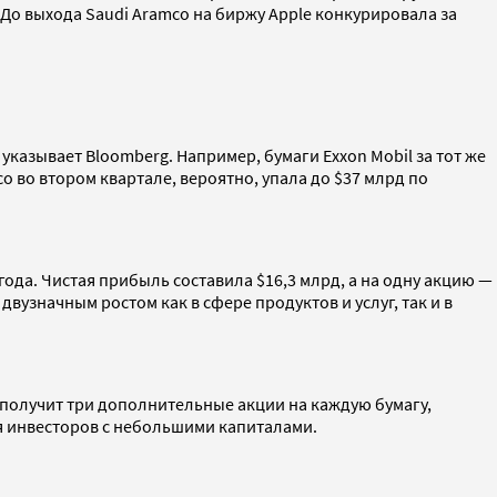
 До выхода Saudi Aramco на биржу Apple конкурировала за
казывает Bloomberg. Например, бумаги Exxon Mobil за тот же
co во втором квартале, вероятно, упала до $37 млрд по
года. Чистая прибыль составила $16,3 млрд, а на одну акцию —
двузначным ростом как в сфере продуктов и услуг, так и в
e получит три дополнительные акции на каждую бумагу,
ля инвесторов с небольшими капиталами.