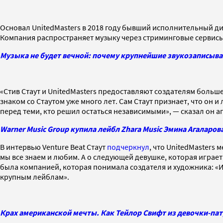
Основал UnitedMasters в 2018 году бывший исполнительный дир
Компания распространяет музыку через стриминговые сервисы, 
Музыка не будет вечной: почему крупнейшие звукозаписыва
«Стив Стаут и UnitedMasters предоставляют создателям больш
знаком со Стаутом уже много лет. Сам Стаут признает, что он
перед теми, кто решил остаться независимыми», — сказал он аг
Warner Music Group купила лейбл Zhara Music Эмина Агаларов
В интервью Venture Beat Стаут
подчеркнул
, что UnitedMasters
мы все знаем и любим. А о следующей девушке, которая играет н
была компанией, которая понимала создателя и художника: «И
крупным лейблам».
Крах американской мечты. Как Тейлор Свифт из девочки-пат