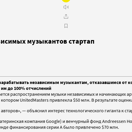
висимых музыкантов стартап
т зарабатывать независимым музыкантам, отказавшимся от ко
я им до 100% отчислений
мается распространением музыки независимых и начинающих арт
котором UnitedMasters привлекла $50 млн. В результате оценка
и авторов», — объяснил интерес технологического гиганта к ст
материнская компания Google) и венчурный фонд Andreessen Hor
 раунде финансирования серии А было привлечено $70 млн.