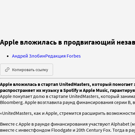
Apple вложилась в продвигающий неза
Андрей Злобин
Редакция Forbes
Копировать ссылку
Apple вложилась в стартап UnitedMasters, который помогае
распространяет их музыку в Spotify и Apple Music, гарантиру
Apple покупает долю в стартапе UnitedMasters, который зани
Bloomberg. Apple возглавила раунд финансирования серии B, в 
«UnitedMasters, как и Apple, стремится расширить возможност
Вместе с Apple в раунде финансирования участвуют Alphabet (
вместе с инвестфондом Floodgate и 20th Century Fox. Тогда в