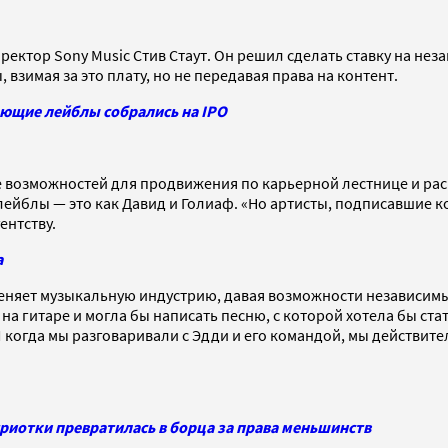
ектор Sony Music Стив Стаут. Он решил сделать ставку на нез
взимая за это плату, но не передавая права на контент.
ющие лейблы собрались на IPO
е возможностей для продвижения по карьерной лестнице и рас
 и лейблы — это как Давид и Голиаф. «Но артисты, подписавшие
ентству.
а
 меняет музыкальную индустрию, давая возможности независим
а гитаре и могла бы написать песню, с которой хотела бы стать
 когда мы разговаривали с Эдди и его командой, мы действите
риотки превратилась в борца за права меньшинств