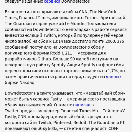
следует из данных
сервиса
Downdetector.
В частности, не открываются сайты CNN, The New York
Times, Financial Times, американского Forbes, британской
The Guardian и французской Le Monde. Пользователи
сообщают на Downdetector о неполадках в работе сервиса
видеотрансляций Twitch, который популярен у геймеров:
число жалоб на сбои к 13:14 мск достигло почти 2000. 375
сообщений поступило на Downdetector о сбое у
популярного форума Reddit, 211 — у сервиса для
разработчиков Github. Больше 50 жалоб поступило на
некорректную работу Spotify. Акции Spotify на фоне сбоя
перед открытием основных торгов снижались на 1,7%, но
затем практически отыграли потери, следует из
данных
биржи Nasdaq.
Downdetector на сайте указывает, что «масштабный сбой»
может быть у сервиса Fastly — американского поставщика
облачных вычислений. О том же
написал
в
Twitter продакт-менеджер Financial Times Мэтт Тейлор: «У
Fastly, CDN-провайдера, крупный сбой, в результате
которого сайты Twitch, Pinterest, Reddit, The Guardian и FT
показывают ошибку 503», — отметил специалист. CDN-