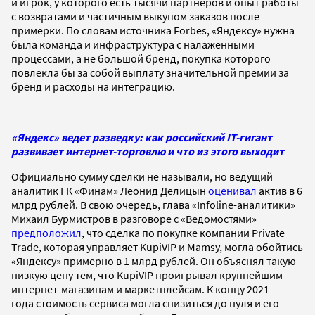
и игрок, у которого есть тысячи партнеров и опыт работы
с возвратами и частичным выкупом заказов после
примерки. По словам источника Forbes, «Яндексу» нужна
была команда и инфраструктура с налаженными
процессами, а не большой бренд, покупка которого
повлекла бы за собой выплату значительной премии за
бренд и расходы на интеграцию.
«Яндекс» ведет разведку: как российский IT-гигант
развивает интернет-торговлю и что из этого выходит
Официально сумму сделки не называли, но ведущий
аналитик ГК «Финам» Леонид Делицын
оценивал
актив в 6
млрд рублей. В свою очередь, глава «Infoline-аналитики»
Михаил Бурмистров в разговоре с «Ведомостями»
предположил
, что сделка по покупке компании Private
Trade, которая управляет KupiVIP и Mamsy, могла обойтись
«Яндексу» примерно в 1 млрд рублей. Он объяснял такую
низкую цену тем, что KupiVIP проигрывал крупнейшим
интернет-магазинам и маркетплейсам. К концу 2021
года стоимость сервиса могла снизиться до нуля и его