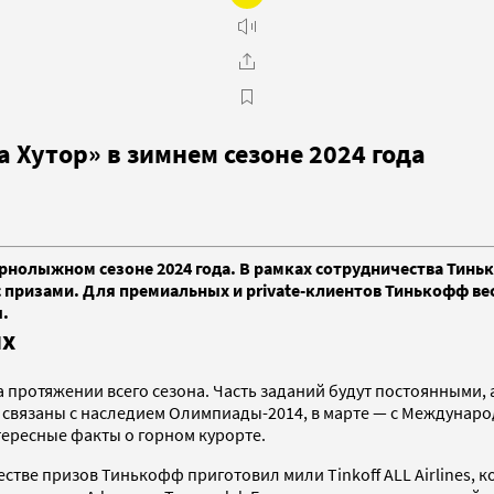
 Хутор» в зимнем сезоне 2024 года
рнолыжном сезоне 2024 года. В рамках сотрудничества Тиньк
 с призами. Для премиальных и private-клиентов Тинькофф в
ы.
их
а протяжении всего сезона. Часть заданий будут постоянными, 
ия связаны с наследием Олимпиады-2014, в марте — с Междунар
тересные факты о горном курорте.
честве призов Тинькофф приготовил мили Tinkoff ALL Airlines