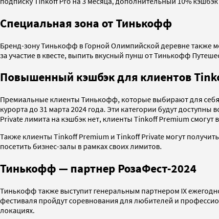
подписку Tinkoff Pro на 3 месяца, дополнительный 10% кэшбэк
Специальная зона от Тинькофф
Бренд-зону Тинькофф в Горной Олимпийской деревне также могу
за участие в квесте, выпить вкусный пунш от Тинькофф Путешеств
Повышенный кэшбэк для клиентов Tinkof
Премиальные клиенты Тинькофф, которые выбирают для себя а
курорта до 31 марта 2024 года. Эти категории будут доступны
Private лимита на кэшбэк нет, клиенты Tinkoff Premium смогут 
Также клиенты Tinkoff Premium и Tinkoff Private могут получи
посетить бизнес-залы в рамках своих лимитов.
Тинькофф — партнер РозаФест-2024
Тинькофф также выступит генеральным партнером IX ежегодног
фестиваля пройдут соревнования для любителей и профессион
локациях.