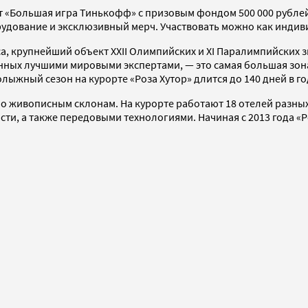
 «Большая игра Тинькофф» с призовым фондом 500 000 рублей.
дование и эксклюзивный мерч. Участвовать можно как индиви
а, крупнейший объект XXII Олимпийских и XI Паралимпийских з
нных лучшими мировыми экспертами, — это самая большая зона
ыжный сезон на курорте «Роза Хутор» длится до 140 дней в го
 живописным склонам. На курорте работают 18 отелей разных 
ости, а также передовыми технологиями. Начиная с 2013 года