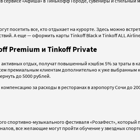
 в сервисе «Афиша» в Тинькофф Городе, сувениры и стильный м
т посетить все, кто отдыхает на курорте. Здесь можно встрет
ий. А еще — оформить карты Tinkoff Black и Tinkoff ALL Airline
f Premium и Tinkoff Private
ктивных отдых, получат повышенный кэшбэк 5% за траты в ка
 всем премиальным клиентам дополнительно к уже выбранным ка
вернуть до 5000 рублей.
ть компенсацию за расходы в ресторанах в аэропорту Сочи до 2
о спортивно-музыкального фестиваля «РозаФест», который про
алов, все желающие могут пройти обучение у звездных спортс