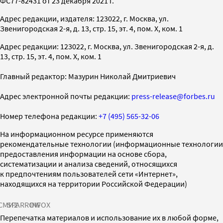
ФС77-82431 от 23 декабря 2021 г.
Адрес редакции, издателя: 123022, г. Москва, ул.
Звенигородская 2-я, д. 13, стр. 15, эт. 4, пом. X, ком. 1
Адрес редакции: 123022, г. Москва, ул. Звенигородская 2-я, д.
13, стр. 15, эт. 4, пом. X, ком. 1
Главный редактор: Мазурин Николай Дмитриевич
Адрес электронной почты редакции:
press-release@forbes.ru
Номер телефона редакции:
+7 (495) 565-32-06
На информационном ресурсе применяются
рекомендательные технологии (информационные технологии
предоставления информации на основе сбора,
систематизации и анализа сведений, относящихся
к предпочтениям пользователей сети «Интернет»,
находящихся на территории Российской Федерации)
СМИ2
SPARROW
INFOX
Перепечатка материалов и использование их в любой форме,