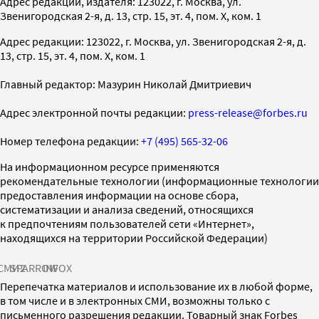
Адрес редакции, издателя: 123022, г. Москва, ул.
Звенигородская 2-я, д. 13, стр. 15, эт. 4, пом. X, ком. 1
Адрес редакции: 123022, г. Москва, ул. Звенигородская 2-я, д.
13, стр. 15, эт. 4, пом. X, ком. 1
Главный редактор: Мазурин Николай Дмитриевич
Адрес электронной почты редакции:
press-release@forbes.ru
Номер телефона редакции:
+7 (495) 565-32-06
На информационном ресурсе применяются
рекомендательные технологии (информационные технологии
предоставления информации на основе сбора,
систематизации и анализа сведений, относящихся
к предпочтениям пользователей сети «Интернет»,
находящихся на территории Российской Федерации)
СМИ2
SPARROW
INFOX
Перепечатка материалов и использование их в любой форме,
в том числе и в электронных СМИ, возможны только с
письменного разрешения редакции. Товарный знак Forbes