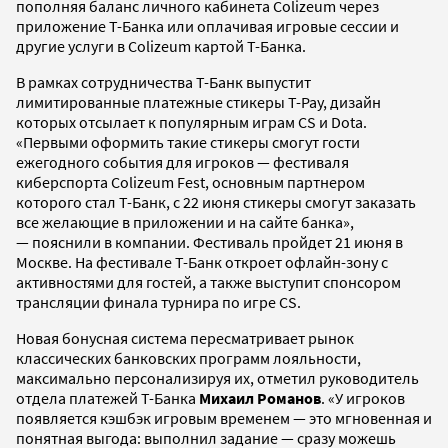
пополняя баланс личного кабинета Colizeum через
приложение Т-Банка или оплачивая игровые сессии и
другие услуги в Colizeum картой Т-Банка.
В рамках сотрудничества Т-Банк выпустит
лимитированные платежные стикеры T-Pay, дизайн
которых отсылает к популярным играм CS и Dota.
«Первыми оформить такие стикеры смогут гости
ежегодного события для игроков — фестиваля
киберспорта Colizeum Fest, основным партнером
которого стал Т-Банк, с 22 июня стикеры смогут заказать
все желающие в приложении и на сайте банка»,
— пояснили в компании. Фестиваль пройдет 21 июня в
Москве. На фестивале Т-Банк откроет офлайн-зону с
активностями для гостей, а также выступит спонсором
трансляции финала турнира по игре CS.
Новая бонусная система пересматривает рынок
классических банковских программ лояльности,
максимально персонализируя их, отметил руководитель
отдела платежей Т-Банка
Михаил Романов
. «У игроков
появляется кэшбэк игровым временем — это мгновенная и
понятная выгода: выполнил задание — сразу можешь