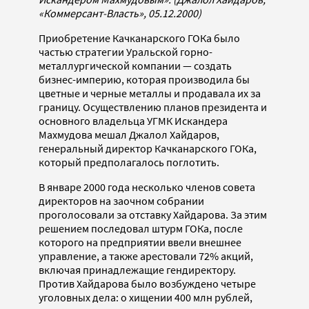
«Коммерсант-Власть», 05.12.2000)
Приобретение Качканарского ГОКа было
частью стратегии Уральской горно-
металлургической компании — создать
бизнес-империю, которая производила бы
цветные и черные металлы и продавала их за
границу. Осуществлению планов президента и
основного владельца УГМК Искандера
Махмудова мешал Джалол Хайдаров,
генеральный директор Качканарского ГОКа,
который предполагалось поглотить.
В январе 2000 года несколько членов совета
директоров на заочном собрании
проголосовали за отставку Хайдарова. За этим
решением последовал штурм ГОКа, после
которого на предприятии ввели внешнее
управление, а также арестовали 72% акций,
включая принадлежащие гендиректору.
Против Хайдарова было возбуждено четыре
уголовных дела: о хищении 400 млн рублей,