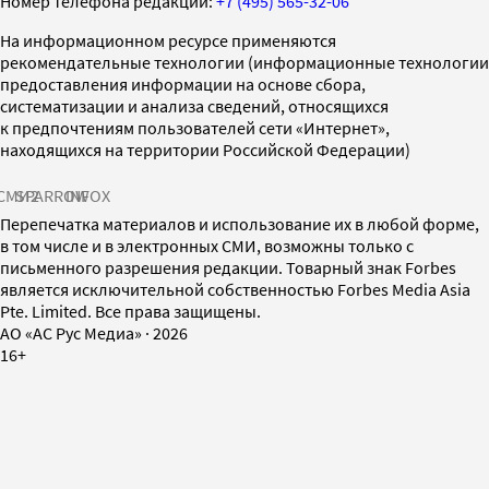
Номер телефона редакции:
+7 (495) 565-32-06
На информационном ресурсе применяются
рекомендательные технологии (информационные технологии
предоставления информации на основе сбора,
систематизации и анализа сведений, относящихся
к предпочтениям пользователей сети «Интернет»,
находящихся на территории Российской Федерации)
СМИ2
SPARROW
INFOX
Перепечатка материалов и использование их в любой форме,
в том числе и в электронных СМИ, возможны только с
письменного разрешения редакции. Товарный знак Forbes
является исключительной собственностью Forbes Media Asia
Pte. Limited. Все права защищены.
AO «АС Рус Медиа»
·
2026
16+