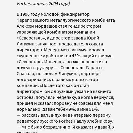
Forbes, апрель 2004 года)
В 1996 году молодой финдиректор
Череповецкого металлургического комбината
Алексей Мордашов стал гендиректором
управляющей комбинатом компании
«Северсталь», а директор завода Юрий
Липухин занял пост председателя совета
директоров. Менеджмент аккумулировал
скупленные у работников 43% акций в фирме
«Северсталь-Инвест», а позже перевел их в
другую структуру — «Северсталь-Гарант».
Сначала, по словам Липухина, партнеры
договаривались о равных долях в этой
компании. «После того как он стал
директором, он с друзьями уехал на какие-то
острова, погуляли недельку, а когда вернулся,
пришел и сказал: поровну не совсем для меня
нормально, давай тебе 49%, а мне 51%,
— рассказывал Липухин в интервью первому
редактору русского Forbes Павлу Хлебникову.
— Мне было безразлично. Я сказал: ну давай, я
согласен».