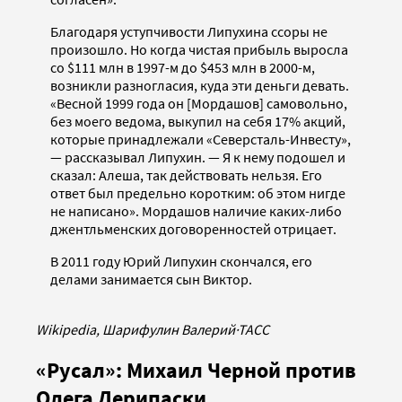
Благодаря уступчивости Липухина ссоры не
произошло. Но когда чистая прибыль выросла
со $111 млн в 1997-м до $453 млн в 2000-м,
возникли разногласия, куда эти деньги девать.
«Весной 1999 года он [Мордашов] самовольно,
без моего ведома, выкупил на себя 17% акций,
которые принадлежали «Северсталь-Инвесту»,
— рассказывал Липухин. — Я к нему подошел и
сказал: Алеша, так действовать нельзя. Его
ответ был предельно коротким: об этом нигде
не написано». Мордашов наличие каких-либо
джентльменских договоренностей отрицает.
В 2011 году Юрий Липухин скончался, его
делами занимается сын Виктор.
Wikipedia, Шарифулин Валерий
·
ТАСС
«Русал»: Михаил Черной против
Олега Дерипаски