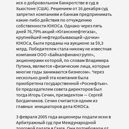
иск о добровольном банкротстве в суд в
Хьюстоне (США). Решением от 16 декабря суд
запретил компаниям и банкам предпринимать
какие-либо действия по отчуждению
собственности ЮКОСа. Однако через пять
дней 76,79% акций «Юганскнефтегаза»,
крупнейшей нефтедобывающей «дочки»
ЮКОСа, были проданы на аукционе за $9,3
млрд. Победителем стала никому не известная
компания ООО «Байкалфинансгрупп»,
акционерами которой, по словам Владимира
Путина, являются «физические лица, которые
многие годы занимаются бизнесом». Через
несколько дней эта компания была
приобретена государственной «Роснефтью».
Ее председателем совета директоров был
тогда Игорь Сечин, президентом — Сергей
Богданчиков. Сечин считается одним из
главных инициаторов дела ЮКОСа.
3 февраля 2005 года акционеры подали иски в
Арбитражный суд при Международной
торговой палате в Гааге. Они потребовали от