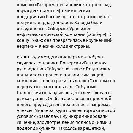
помощи «Газпрома» установил контроль над
двумя десятками нефтехимических
предприятий России, на что потратил около
полумиллиарда долларов. Заводы были
объединены в Сибирско-Уральской
нефтегазохимической компании («Сибур»). К
концу 1990-х она превратилась в крупнейший
нефтехимический холдинг страны.
В 2001 году между акционерами «Сибура»
случился конфликт. По версии «Газпрома»,
руководство «Сибура» во главе с Голдовским
попыталось провести допэмиссию акций
компании с целью размыть долю «Газпрома» и
перехватить контроль над «Сибуром».
Голдовский оправдывался, что действовал в
рамках устава. Он был арестован в приемной
нового председателя правления «Газпрома»
Алексея Миллера, куда пришел торговаться об
условиях «развода». Ему инкриминировали
хищение, злоупотребления полномочиями и
подлог документа. Находясь за решеткой,