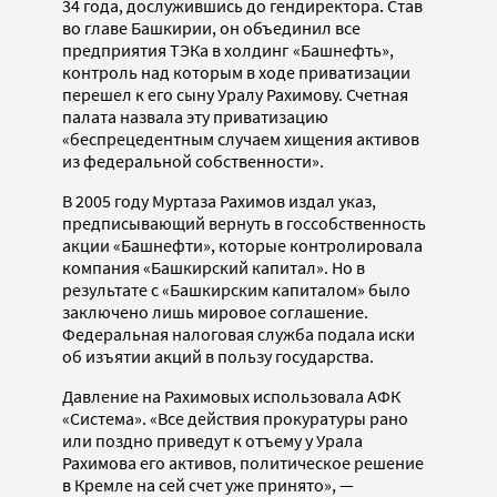
34 года, дослужившись до гендиректора. Став
во главе Башкирии, он объединил все
предприятия ТЭКа в холдинг «Башнефть»,
контроль над которым в ходе приватизации
перешел к его сыну Уралу Рахимову. Счетная
палата назвала эту приватизацию
«беспрецедентным случаем хищения активов
из федеральной собственности».
В 2005 году Муртаза Рахимов издал указ,
предписывающий вернуть в госсобственность
акции «Башнефти», которые контролировала
компания «Башкирский капитал». Но в
результате с «Башкирским капиталом» было
заключено лишь мировое соглашение.
Федеральная налоговая служба подала иски
об изъятии акций в пользу государства.
Давление на Рахимовых использовала АФК
«Система». «Все действия прокуратуры рано
или поздно приведут к отъему у Урала
Рахимова его активов, политическое решение
в Кремле на сей счет уже принято», —