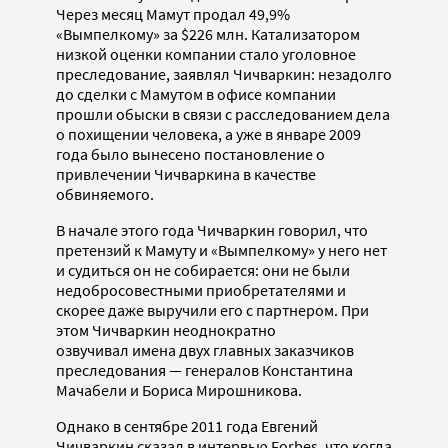
Через месяц Мамут продал 49,9%
«Вымпелкому» за $226 млн. Катализатором
низкой оценки компании стало уголовное
преследование, заявлял Чичваркин: незадолго
до сделки с Мамутом в офисе компании
прошли обыски в связи с расследованием дела
о похищении человека, а уже в январе 2009
года было вынесено постановление о
привлечении Чичваркина в качестве
обвиняемого.
В начале этого года Чичваркин говорил, что
претензий к Мамуту и «Вымпелкому» у него нет
и судиться он не собирается: они не были
недобросовестными приобретателями и
скорее даже выручили его с партнером. При
этом Чичваркин неоднократно
озвучивал имена двух главных заказчиков
преследования — генералов Константина
Мачабели и Бориса Мирошникова.
Однако в сентябре 2011 года Евгений
Чичваркин сказал в интервью Forbes, что когда