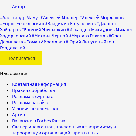
Автор
#
Александр Мамут
#
Алексей Миллер
#
Алексей Мордашов
#
Борис Березовский
#
Владимир Евтушенков
#
Джалол
Хайдаров
#
Евгений Чичваркин
#
Искандер Махмудов
#
Михаил
Ходорковский
#
Михаил Черной
#
Муртаза Рахимов
#
Олег
Дерипаска
#
Роман Абрамович
#
Юрий Липухин
#
Яков
Голдовский
Подписаться
Информация:
Контактная информация
Правила обработки
Реклама в журнале
Реклама на сайте
Условия перепечатки
Архив
Вакансии в Forbes Russia
Сканер иноагентов, причастных к экстремизму и
терроризму и организаций, признанных