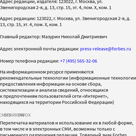
Адрес редакции, издателя: 123022, г. Москва, ул.
Звенигородская 2-я, д. 13, стр. 15, эт. 4, пом. X, ком. 1
Адрес редакции: 123022, г. Москва, ул. Звенигородская 2-я, д.
13, стр. 15, эт. 4, пом. X, ком. 1
Главный редактор: Мазурин Николай Дмитриевич
Адрес электронной почты редакции:
press-release@forbes.ru
Номер телефона редакции:
+7 (495) 565-32-06
На информационном ресурсе применяются
рекомендательные технологии (информационные технологии
предоставления информации на основе сбора,
систематизации и анализа сведений, относящихся
к предпочтениям пользователей сети «Интернет»,
находящихся на территории Российской Федерации)
СМИ2
SPARROW
INFOX
Перепечатка материалов и использование их в любой форме,
в том числе и в электронных СМИ, возможны только с
письменного разрешения редакции. Товарный знак Forbes