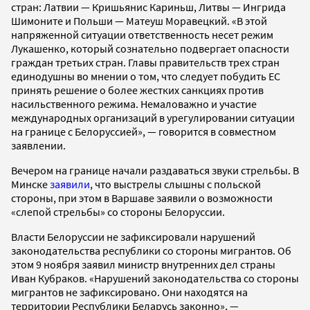
стран: Латвии — Кришьянис Кариньш, Литвы — Ингрида
Шимоните и Польши — Матеуш Моравецкий. «В этой
напряженной ситуации ответственность несет режим
Лукашенко, который сознательно подвергает опасности
граждан третьих стран. Главы правительств трех стран
единодушны во мнении о том, что следует побудить ЕС
принять решение о более жестких санкциях против
насильственного режима. Немаловажно и участие
международных организаций в урегулировании ситуации
на границе с Белоруссией», — говорится в совместном
заявлении.
Вечером на границе начали раздаваться звуки стрельбы. В
Минске
заявили
, что выстрелы слышны с польской
стороны, при этом в Варшаве заявили о возможности
«слепой стрельбы» со стороны Белоруссии.
Власти Белоруссии не зафиксировали нарушений
законодательства республики со стороны мигрантов. Об
этом 9 ноября заявил министр внутренних дел страны
Иван Кубраков. «Нарушений законодательства со стороны
мигрантов не зафиксировано. Они находятся на
территории Республики Беларусь законно», —