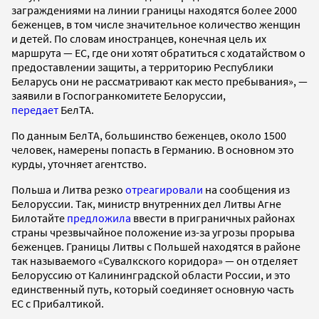
заграждениями на линии границы находятся более 2000
беженцев, в том числе значительное количество женщин
и детей. По словам иностранцев, конечная цель их
маршрута — ЕС, где они хотят обратиться с ходатайством о
предоставлении защиты, а территорию Республики
Беларусь они не рассматривают как место пребывания», —
заявили в Госпогранкомитете Белоруссии,
передает
БелТА.
По данным БелТА, большинство беженцев, около 1500
человек, намерены попасть в Германию. В основном это
курды, уточняет агентство.
Польша и Литва резко
отреагировали
на сообщения из
Белоруссии. Так, министр внутренних дел Литвы Агне
Билотайте
предложила
ввести в приграничных районах
страны чрезвычайное положение из-за угрозы прорыва
беженцев. Границы Литвы с Польшей находятся в районе
так называемого «Сувалкского коридора» — он отделяет
Белоруссию от Калининградской области России, и это
единственный путь, который соединяет основную часть
ЕС с Прибалтикой.