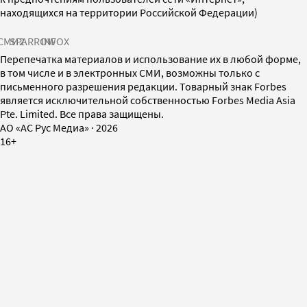
находящихся на территории Российской Федерации)
СМИ2
SPARROW
INFOX
Перепечатка материалов и использование их в любой форме,
в том числе и в электронных СМИ, возможны только с
письменного разрешения редакции. Товарный знак Forbes
является исключительной собственностью Forbes Media Asia
Pte. Limited. Все права защищены.
AO «АС Рус Медиа»
·
2026
16+