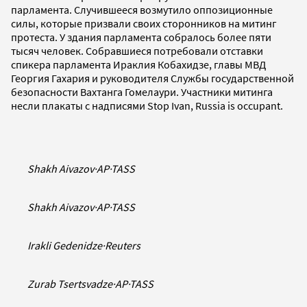
парламента. Случившееся возмутило оппозиционные
силы, которые призвали своих сторонников на митинг
протеста. У здания парламента собралось более пяти
тысяч человек. Собравшиеся потребовали отставки
спикера парламента Ираклия Кобахидзе, главы МВД
Георгия Гахария и руководителя Службы государственной
безопасности Вахтанга Гомелаури. Участники митинга
несли плакаты с надписями Stop Ivan, Russia is occupant.
Shakh Aivazov
·
AP
·
TASS
Shakh Aivazov
·
AP
·
TASS
Irakli Gedenidze
·
Reuters
Zurab Tsertsvadze
·
AP
·
TASS