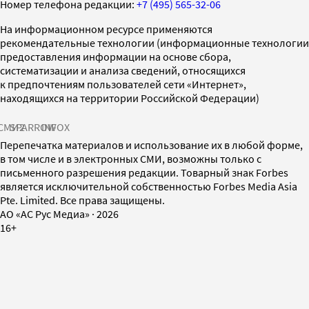
Номер телефона редакции:
+7 (495) 565-32-06
На информационном ресурсе применяются
рекомендательные технологии (информационные технологии
предоставления информации на основе сбора,
систематизации и анализа сведений, относящихся
к предпочтениям пользователей сети «Интернет»,
находящихся на территории Российской Федерации)
СМИ2
SPARROW
INFOX
Перепечатка материалов и использование их в любой форме,
в том числе и в электронных СМИ, возможны только с
письменного разрешения редакции. Товарный знак Forbes
является исключительной собственностью Forbes Media Asia
Pte. Limited. Все права защищены.
AO «АС Рус Медиа»
·
2026
16+