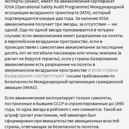
эксперты узнают, имеет ли авиакомпания сертификат
IOSA (Operational Safety Audit Programme) Международной
ассоциации воздушного транспорта (IATA), который
подтверждается каждые два года. За наличие IOSA
авиакомпания получает три звезды, за отсутствие — ни
одной. Еще по одной звезде присваивается в четырех
случаях: если авиакомпания имеет разрешение на полеты
в европейском воздушном пространстве, если в
происшествиях с самолетами авиакомпании за последние
десять лет не погибали пассажиры или члены экипажа (в
расчет не берутся теракты), если у страны базирования
авиакомпании есть разрешение на полеты в
американском воздушном пространстве
и если страна
осьми требованиям по
базирования соответствует в
безопасности Международной организации гражданской
авиации (ИКАО).
Если авиакомпания эксплуатирует только самолеты,
построенные в бывшем СССР и спроектированные до 1990
года, то одна звезда в рейтинге с нее снимается. Такой же
штраф грозит участникам, чей авиапарк был
сформирован при вмешательстве авиационных властей
страны, отвечающих за безопасность полетов.