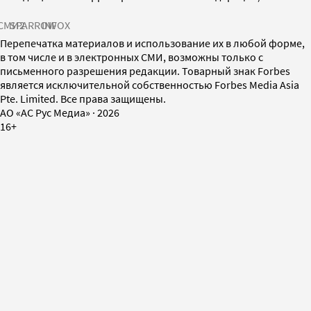
СМИ2
SPARROW
INFOX
Перепечатка материалов и использование их в любой форме,
в том числе и в электронных СМИ, возможны только с
письменного разрешения редакции. Товарный знак Forbes
является исключительной собственностью Forbes Media Asia
Pte. Limited. Все права защищены.
AO «АС Рус Медиа»
·
2026
16+