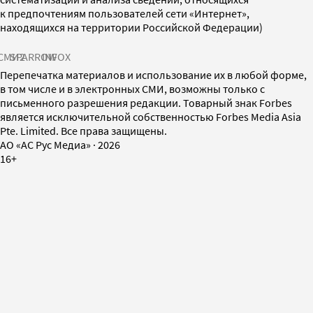
к предпочтениям пользователей сети «Интернет»,
находящихся на территории Российской Федерации)
СМИ2
SPARROW
INFOX
Перепечатка материалов и использование их в любой форме,
в том числе и в электронных СМИ, возможны только с
письменного разрешения редакции. Товарный знак Forbes
является исключительной собственностью Forbes Media Asia
Pte. Limited. Все права защищены.
AO «АС Рус Медиа»
·
2026
16+