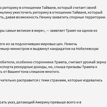
ою риторику в отношении Тайваня, который считает своей
ньпину ужесточить риторику в отношении Тайваня, который
ь, давая возможность Пекину захватить спорные территории.
ы самые великие в мире», — заявляет Трамп на одном из
его из-за подскочивших мировых цен. Помочь
ремьер-министром и выдвинут кандидатом на Нобелевскую
ебители, особенно сторонники Трампа, считают урожай зерна
кспорта рекордные доходы, но, слыша призывы Трампа к
ть от Вашингтона слишком многого.
нчательно расправится с теми странами, которые издевались
сать указ, делающий Америку превыше всего и в