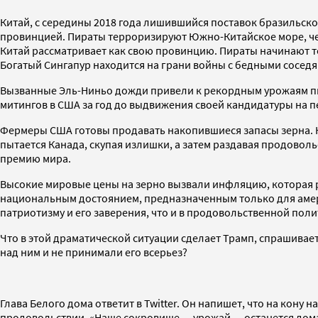
Китай, с середины 2018 года лишившийся поставок бразильско
провинцией. Пираты терроризируют Южно-Китайское море, чер
Китай рассматривает как свою провинцию. Пираты начинают т
Богатый Сингапур находится на грани войны с бедными сосед
Вызванные Эль-Ниньо дожди привели к рекордным урожаям пше
митингов в США за год до выдвижения своей кандидатуры на п
Фермеры США готовы продавать накопившиеся запасы зерна. Н
пытается Канада, скупая излишки, а затем раздавая продово
премию мира.
Высокие мировые цены на зерно вызвали инфляцию, которая р
национальным достоянием, предназначенным только для амер
патриотизму и его заверения, что и в продовольственной пол
Что в этой драматической ситуации сделает Трамп, спрашивае
над ним и не принимали его всерьез?
Глава Белого дома ответит в Twitter. Он напишет, что на кон
продовольствии. «Наше сокровище — урожай — останется дома