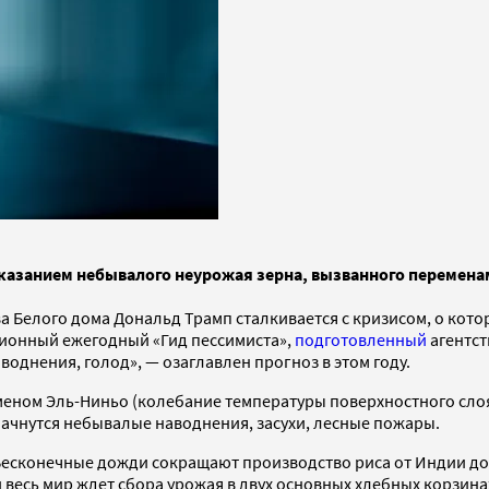
дсказанием небывалого неурожая зерна, вызванного перемена
а Белого дома Дональд Трамп сталкивается с кризисом, о котор
ционный ежегодный «Гид пессимиста»,
подготовленный
агентст
воднения, голод», — озаглавлен прогноз в этом году.
еном Эль-Ниньо (колебание температуры поверхностного слоя 
Начнутся небывалые наводнения, засухи, лесные пожары.
сконечные дожди сокращают производство риса от Индии до Яп
весь мир ждет сбора урожая в двух основных хлебных корзина