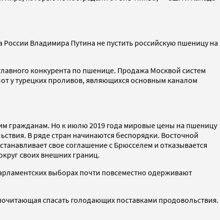
та России Владимира Путина не пустить российскую пшеницу на
 главного конкурента по пшенице. Продажа Москвой систем
лот у турецких проливов, являющихся основным каналом
воим гражданам. Но к июлю 2019 года мировые цены на пшеницу
ьствия. В ряде стран начинаются беспорядки. Восточной
станавливает свое соглашение с Брюсселем и отказывается
округ своих внешних границ.
 парламентских выборах почти повсеместно одерживают
едпочитающая спасать голодающих поставками продовольствия.