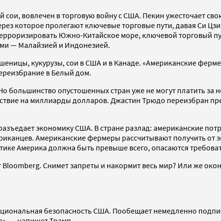
й сои, вовлечен в торговую войну с США. Пекин ужесточает св
ез которое пролегают ключевые торговые пути, давая Си Цзи
ерроризировать Южно-Китайское море, ключевой торговый пут
ями — Малайзией и Индонезией.
ницы, кукурузы, сои в США и в Канаде. «Американские фермер
ереизбрание в Белый дом.
о большинство опустошенных стран уже не могут платить за н
льствие на миллиарды долларов. Джастин Трюдо переизбран п
азъедает экономику США. В стране разлад: американские потр
иканцев. Американские фермеры рассчитывают получить от э
итике Америка должна быть превыше всего, опасаются требова
т Bloomberg. Снимет запреты и накормит весь мир? Или же око
у национальная безопасность США. Пообещает немедленно подпи
», — напишет Трамп.