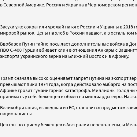
в Северной Америке, Россия и Украина в Черноморском регио
Засухи уже сократили урожай на юге России и Украины в 2018 
мировой рынок. Цены на хлеб в России падают. а в остальном м
Вдобавок Путин тайно посылает дополнительные войска в Дон
ПВО С-400 Турции вбивает клин в отношения Анкары с Вашинг
экспорта украинского зерна на Ближний Восток и в Африку.
Трамп сначала высоко оценивает запрет Путина на экспорт зер
превышают пики 1974 года, когда действовало эмбарго на пос
Африке грозит гуманитарная катастрофа. Миллионы голодных 
принимать у себя беженцев в обмен на миллиарды евро. На э
Великобритания, вышедшая из ЕС, становится предметом завис
националисты.
Центры по приему беженцев в Австралии переполнены, и Мель