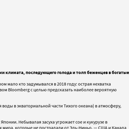
ми климата, последующего голода и толп беженцев в богатые
ом мало кто задумывался в 2018 году: острая нехватка
вом Bloomberg с целью предсказать наиболее вероятную
воды в экваториальной части Тихого океана) в атмосферу,
онии. Небывалая засуха угрожает сое и кукурузе в
х мира, которые не пострадали от Эль-Ниньо, — США и Канада