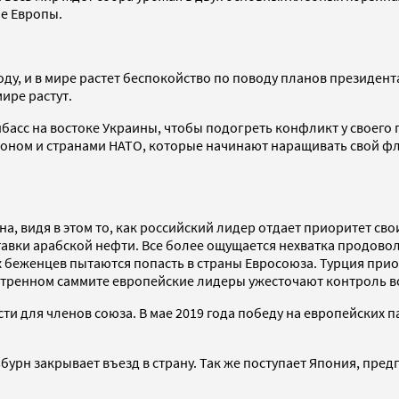
не Европы.
году, и в мире растет беспокойство по поводу планов президен
ире растут.
басс на востоке Украины, чтобы подогреть конфликт у своего
тоном и странами НАТО, которые начинают наращивать свой ф
на, видя в этом то, как российский лидер отдает приоритет с
тавки арабской нефти. Все более ощущается нехватка продовол
беженцев пытаются попасть в страны Евросоюза. Турция прио
кстренном саммите европейские лидеры ужесточают контроль в
ти для членов союза. В мае 2019 года победу на европейских
бурн закрывает въезд в страну. Так же поступает Япония, пр