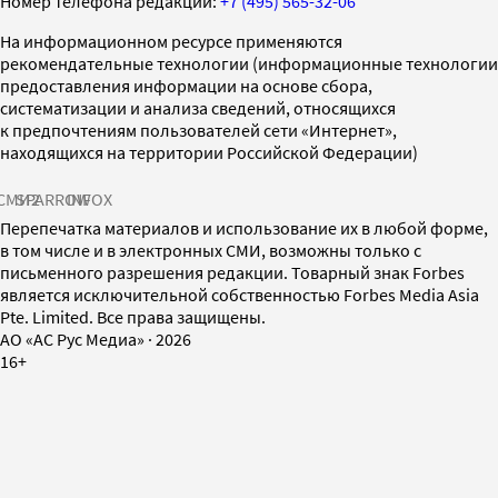
Номер телефона редакции:
+7 (495) 565-32-06
На информационном ресурсе применяются
рекомендательные технологии (информационные технологии
предоставления информации на основе сбора,
систематизации и анализа сведений, относящихся
к предпочтениям пользователей сети «Интернет»,
находящихся на территории Российской Федерации)
СМИ2
SPARROW
INFOX
Перепечатка материалов и использование их в любой форме,
в том числе и в электронных СМИ, возможны только с
письменного разрешения редакции. Товарный знак Forbes
является исключительной собственностью Forbes Media Asia
Pte. Limited. Все права защищены.
AO «АС Рус Медиа»
·
2026
16+