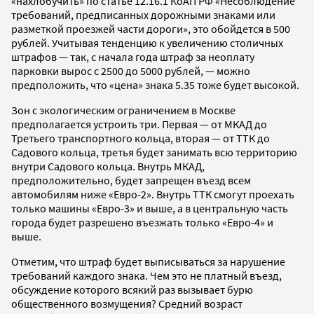
«нахлобучить» по статье 12.16.1 КоАП РФ «Несоблюдение
требований, предписанных дорожными знаками или
разметкой проезжей части дороги», это обойдется в 500
рублей. Учитывая тенденцию к увеличению столичных
штрафов — так, с начала года штраф за неоплату
парковки вырос с 2500 до 5000 рублей, — можно
предположить, что «цена» знака 5.35 тоже будет высокой.
Зон с экологическим ограничением в Москве
предполагается устроить три. Первая — от МКАД до
Третьего транспортного кольца, вторая — от ТТК до
Садового кольца, третья будет занимать всю территорию
внутри Садового кольца. Внутрь МКАД,
предположительно, будет запрещен въезд всем
автомобилям ниже «Евро-2». Внутрь ТТК смогут проехать
только машины «Евро-3» и выше, а в центральную часть
города будет разрешено въезжать только «Евро-4» и
выше.
Отметим, что штраф будет выписываться за нарушение
требований каждого знака. Чем это не платный въезд,
обсуждение которого всякий раз вызывает бурю
общественного возмущения? Средний возраст