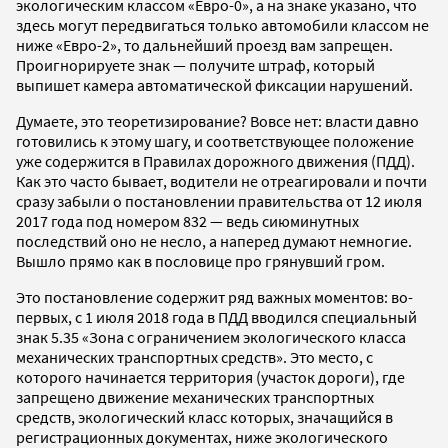
экологическим классом «Евро-0», а на знаке указано, что
здесь могут передвигаться только автомобили классом не
ниже «Евро-2», то дальнейший проезд вам запрещен.
Проигнорируете знак — получите штраф, который
выпишет камера автоматической фиксации нарушений.
Думаете, это теоретизирование? Вовсе нет: власти давно
готовились к этому шагу, и соответствующее положение
уже содержится в Правилах дорожного движения (ПДД).
Как это часто бывает, водители не отреагировали и почти
сразу забыли о постановлении правительства от 12 июля
2017 года под номером 832 — ведь сиюминутных
последствий оно не несло, а наперед думают немногие.
Вышло прямо как в пословице про грянувший гром.
Это постановление содержит ряд важных моментов: во-
первых, с 1 июля 2018 года в ПДД вводился специальный
знак 5.35 «Зона с ограничением экологического класса
механических транспортных средств». Это место, с
которого начинается территория (участок дороги), где
запрещено движение механических транспортных
средств, экологический класс которых, значащийся в
регистрационных документах, ниже экологического