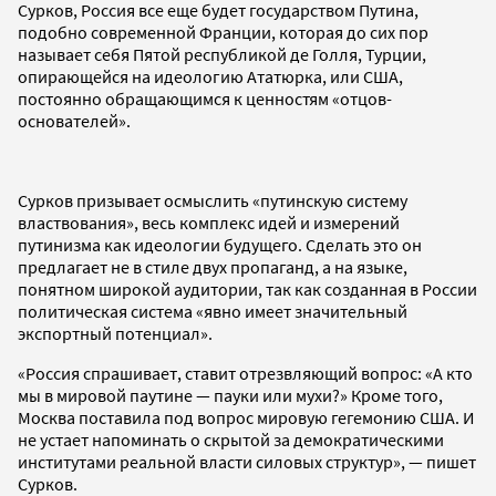
Сурков, Россия все еще будет государством Путина,
подобно современной Франции, которая до сих пор
называет себя Пятой республикой де Голля, Турции,
опирающейся на идеологию Ататюрка, или США,
постоянно обращающимся к ценностям «отцов-
основателей».
Сурков призывает осмыслить «путинскую систему
властвования», весь комплекс идей и измерений
путинизма как идеологии будущего. Сделать это он
предлагает не в стиле двух пропаганд, а на языке,
понятном широкой аудитории, так как созданная в России
политическая система «явно имеет значительный
экспортный потенциал».
«Россия спрашивает, ставит отрезвляющий вопрос: «А кто
мы в мировой паутине — пауки или мухи?» Кроме того,
Москва поставила под вопрос мировую гегемонию США. И
не устает напоминать о скрытой за демократическими
институтами реальной власти силовых структур», — пишет
Сурков.