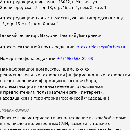
Адрес редакции, издателя: 123022, г. Москва, ул.
Звенигородская 2-я, д. 13, стр. 15, эт. 4, пом. X, ком. 1
Адрес редакции: 123022, г. Москва, ул. Звенигородская 2-я, д.
13, стр. 15, эт. 4, пом. X, ком. 1
Главный редактор: Мазурин Николай Дмитриевич
Адрес электронной почты редакции:
press-release@forbes.ru
Номер телефона редакции:
+7 (495) 565-32-06
На информационном ресурсе применяются
рекомендательные технологии (информационные технологии
предоставления информации на основе сбора,
систематизации и анализа сведений, относящихся
к предпочтениям пользователей сети «Интернет»,
находящихся на территории Российской Федерации)
СМИ2
SPARROW
INFOX
Перепечатка материалов и использование их в любой форме,
в том числе и в электронных СМИ, возможны только с
письменного разрешения редакции. Товарный знак Forbes