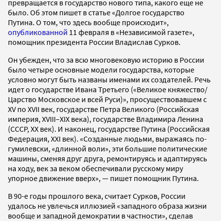
превращается в государство нового типа, какого еще не
было. Об этом пишет в статье «Долгое государство
Путина. О том, что здесь вообще происходит»,
опубликованной
11 февраля в «Независимой газете»,
помощник президента России Владислав Сурков.
Он убежден, что за всю многовековую историю в России
было четыре основные модели государства, которые
условно могут быть названы именами их создателей. Речь
идет о государстве Ивана Третьего («Великое княжество/
Царство Московское и всей Руси)», просуществовавшем с
XV по XVII век, государстве Петра Великого (Российская
империя, XVIII–XIX века), государстве Владимира Ленина
(СССР, ХХ век). И наконец, государстве Путина (Российская
Федерация, XXI век). «Созданные людьми, выражаясь по-
гумилевски, «длинной воли», эти большие политические
машины, сменяя друг друга, ремонтируясь и адаптируясь
на ходу, век за веком обеспечивали русскому миру
упорное движение вверх», — пишет помощник Путина.
В 90-е годы прошлого века, считает Сурков, России
удалось не увлечься иллюзией «западного образа жизни
вообще и западной демократии в частности», сделав