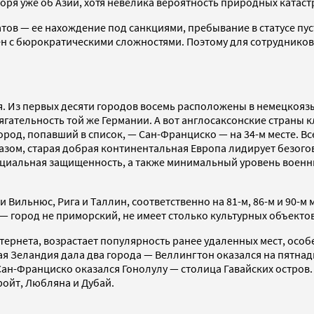
оря уже об Азии, хотя невелика вероятность природных катаст
ов — ее нахождение под санкциями, пребывание в статусе пусть
ен с бюрократическими сложностями. Поэтому для сотруднико
я. Из первых десяти городов восемь расположены в немецкоязы
итягательность той же Германии. А вот англосаксонские стран
од, попавший в список, — Сан-Франциско — на 34-м месте. Все
разом, старая добрая континентальная Европа лидирует безог
оциальная защищенность, а также минимальный уровень военн
Вильнюс, Рига и Таллин, соответственно на 81-м, 86-м и 90-м 
 город не приморский, не имеет столько культурных объектов
ернета, возрастает популярность ранее удаленных мест, особе
 Зеландия дала два города — Веллингтон оказался на пятнадца
ан-Франциско оказался Гонолулу — столица Гавайских остров. 
ройт, Любляна и Дубай.