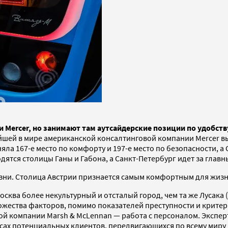
и Mercer, но занимают там аутсайдерские позиции по удобств
шей в мире американской консалтинговой компании Mercer выз
яла 167-е место по комфорту и 197-е место по безопасности, а 
ятся столицы Ганы и Габона, а Санкт-Петербург идет за главн
изни. Столица Австрии признается самым комфортным для жизн
сква более некультурный и отсталый город, чем та же Лусака (
ножества факторов, помимо показателей преступности и критер
 компании Marsh & McLennan — работа с персоналом. Эксперты
есах потенциальных клиентов, передвигающихся по всему миру