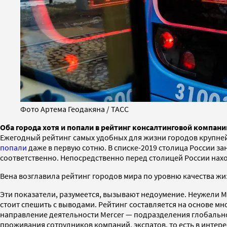
Фото Артема Геодакяна / ТАСС
Оба города хотя и попали в рейтинг консалтинговой компани
Ежегодный рейтинг самых удобных для жизни городов крупней
попали
даже в первую сотню. В списке-2019 столица России зан
соответственно. Непосредственно перед столицей России наход
Вена возглавила рейтинг городов мира по уровню качества ж
Эти показатели, разумеется, вызывают недоумение. Неужели Мо
стоит спешить с выводами. Рейтинг составляется на основе м
направление деятельности Mercer — подразделения глобальной
проживания сотрудников компаний, экспатов, то есть в интер