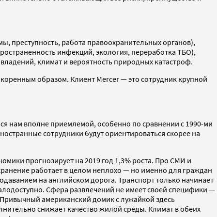
емы, преступность, работа правоохранительных органов),
пространенность инфекций, экология, переработка ТБО),
мовладений, климат и вероятность природных катастроф.
я коренным образом. Клиент Mercer — это сотрудник крупной
ься нам вполне приемлемой, особенно по сравнении с 1990-ми
 иностранные сотрудники будут ориентироваться скорее на
омики прогнозирует на 2019 год 1,3% роста. Про СМИ и
охранение работает в целом неплохо — но именно для граждан
подаванием на английском дорога. Транспорт только начинает
алодоступно. Сфера развлечений не имеет своей специфики —
е. Привычный американский домик с лужайкой здесь
нительно снижает качество жилой среды. Климат в обеих