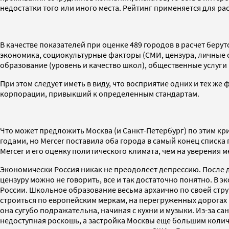
недостатки того или иного места. Рейтинг применяется для ра
В качестве показателей при оценке 489 городов в расчет беру
экономика, социокультурные факторы (СМИ, цензура, личные с
образование (уровень и качество школ), общественные услуги
При этом следует иметь в виду, что восприятие одних и тех 
корпорации, привыкший к определенным стандартам.
Что может предложить Москва (и Санкт-Петербург) по этим кр
годами, но Mercer поставила оба города в самый конец списка
Mercer и его оценку политического климата, чем на уверения 
Экономически Россия никак не преодолеет депрессию. После д
цензуру можно не говорить, все и так достаточно понятно. В 
России. Школьное образование весьма архаично по своей стру
строиться по европейским меркам, на перегруженных дорогах
она сугубо подражательна, начиная с кухни и музыки. Из-за 
недоступная роскошь, а застройка Москвы еще большим колич