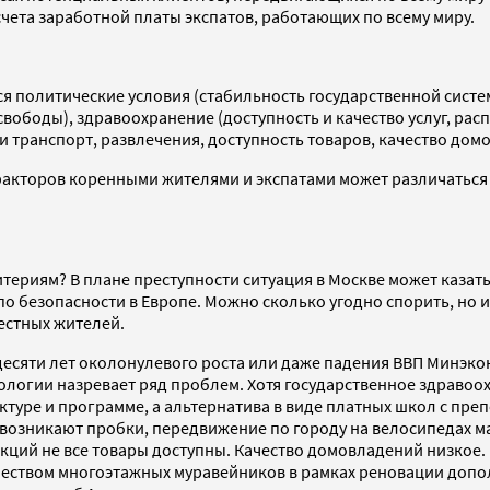
счета заработной платы экспатов, работающих по всему миру.
тся политические условия (стабильность государственной сист
вободы), здравоохранение (доступность и качество услуг, рас
 и транспорт, развлечения, доступность товаров, качество до
же факторов коренными жителями и экспатами может различатьс
итериям? В плане преступности ситуация в Москве может казат
 по безопасности в Европе. Можно сколько угодно спорить, но
местных жителей.
есяти лет околонулевого роста или даже падения ВВП Минэкон
экологии назревает ряд проблем. Хотя государственное здраво
ктуре и программе, а альтернатива в виде платных школ с пре
 возникают пробки, передвижение по городу на велосипедах м
санкций не все товары доступны. Качество домовладений низко
еством многоэтажных муравейников в рамках реновации допол