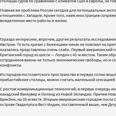
столицах суров по сравнению с климатом США и Европы, не гов
Главная же проблема России сегодня для потенциальных экспат
отношениях с Западом. Кроме того, наем иностранцев сопряж
вожделенное место работы и жизни.
Гораздо интереснее, впрочем, другие результаты исследовани
Австрии. То есть кризис с беженцами никак не повлиял на пр
оказались представлены очень слабо. Первый американский гор
британский город из шести — Лондон с 41-м местом. Таким об
сотрудников важны не только экономические свободы, но и с
конфликты.
Из городов постсоветского пространства в первую сотню вошли 
прибалтийские столицы, можно считать маленькой сенсацией —
С ростом коммуникационных технологий, в первую очередь инт
канадский Ванкувер и Окленд из Новой Зеландии. Причем Новая
Брисбен, на 35-м месте. Вторым американским городом после С
острове Гваделупа в Вест-Индии, поставленный выше, чем Дет