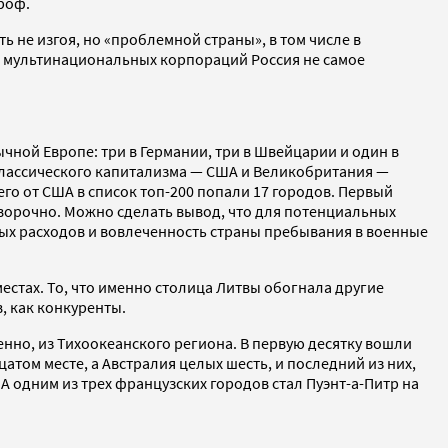
роф.
 не изгоя, но «проблемной страны», в том числе в
в мультинациональных корпораций Россия не самое
чной Европе: три в Германии, три в Швейцарии и один в
ы классического капитализма — США и Великобритания —
го от США в список топ-200 попали 17 городов. Первый
оворочно. Можно сделать вывод, что для потенциальных
ых расходов и вовлеченность страны пребывания в военные
местах. То, что именно столица Литвы обогнала другие
, как конкуренты.
нно, из Тихоокеанского региона. В первую десятку вошли
том месте, а Австралия целых шесть, и последний из них,
А одним из трех французских городов стал Пуэнт-а-Питр на