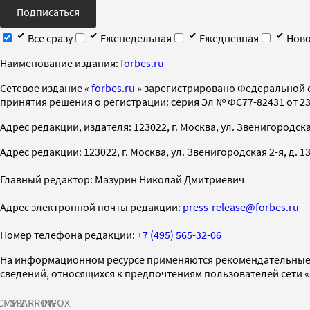
Подписаться
Все сразу
Еженедельная
Ежедневная
Ново
Наименование издания:
forbes.ru
Cетевое издание «
forbes.ru
» зарегистрировано Федеральной 
принятия решения о регистрации: серия Эл № ФС77-82431 от 23 
Адрес редакции, издателя: 123022, г. Москва, ул. Звенигородская 2-
Адрес редакции: 123022, г. Москва, ул. Звенигородская 2-я, д. 13, с
Главный редактор: Мазурин Николай Дмитриевич
Адрес электронной почты редакции:
press-release@forbes.ru
Номер телефона редакции:
+7 (495) 565-32-06
На информационном ресурсе применяются рекомендательные 
сведений, относящихся к предпочтениям пользователей сети 
СМИ2
SPARROW
INFOX