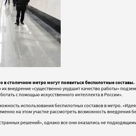
о в столичном метро могут появиться беспилотные составы. 
о их внедрение «существенно ухудшит качество работы» подзе
ботать с помощью искусственного интеллекта в России».
можность использования беспилотных составов в метро. «Идея н
т именно на этом участке рассмотреть возможность внедрения 
транных решений», однако все они оказались не подходящими 