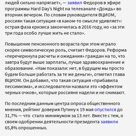
людей сильно напрягает», —
заявил
Федоров в эфире
программы Hard Day’s Night на телеканале «Дождь» во
вторник вечером. По словам руководителя ВЦИОМ,
россиян такая ситуация «в каком-то смысле удивляет»:
острая фаза кризиса закончилась в 2016 году, но «за эти
три года особо лучше жить не стало».
Повышение пенсионного возраста при этом играло
скорее символическую роль, считает Федоров. Реформа
«перечеркнула расчеты и ожидания» граждан на то, что
завтра будут выше зарплаты, лучше здравоохранение и
образование. «Нам показали: нет, в будущем мы просто
будем больше работать за те же деньги», отметил глава
ВЦИОМ. Он добавил, что такая ситуация «прибавила
пессимизма», и исследователи назвали это «эффектом
черных очков», которые россияне надели и не снимают.
По последним данным центра опроса общественного
мнения, рейтинг доверия Путину к 19 мая
опустился
до
31,7% — что стало минимумом за 13 лет. Вместе с тем, о
своем одобрении деятельности президента
заявили
65,8% опрошенных.