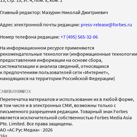
Главный редактор: Мазурин Николай Дмитриевич
Адрес электронной почты редакции:
press-release@forbes.ru
Номер телефона редакции:
+7 (495) 565-32-06
На информационном ресурсе применяются
рекомендательные технологии (информационные технологии
предоставления информации на основе сбора,
систематизации и анализа сведений, относящихся
к предпочтениям пользователей сети «Интернет»,
находящихся на территории Российской Федерации)
СМИ2
SPARROW
INFOX
Перепечатка материалов и использование их в любой форме,
в том числе и в электронных СМИ, возможны только с
письменного разрешения редакции. Товарный знак Forbes
является исключительной собственностью Forbes Media Asia
Pte. Limited. Все права защищены.
AO «АС Рус Медиа»
·
2026
16+