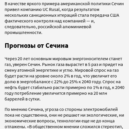
В качестве яркого примера американской политики Сечин
привел компанию UC Rusal, когда результатом
нескольких санкционных итераций стала передача США
фактического контроля над компанией — и,
следовательно, российской алюминиевой
промышленности.
Прогнозы от Сечина
Через 20 лет основным мировым энергоносителем станет
газ, уверен Сечин. Рынок газа вырастет в 5 раз и придет на
смену атомной энергетике и углю. Мировой спрос на газ
будет расти на уровне около 2% в год, что увеличит его
долю в энергобалансе с 22% до 25% к 2040 году. Спрос на
нефть будет стабильно расти примерно по 1% в год, к 2040
году потребление увеличится примерно на 20 млн
баррелей в сутки.
По мнению Сечина, угроза со стороны электромобилей
пока не существенна, они не решают ни экологические, ни
экономические вопросы, технологии еще не до конца
отлажены. «В общественном мнении сложился стереотип,