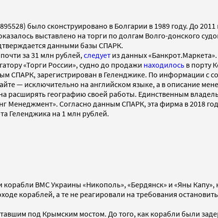
528) было сконструировано в Болгарии в 1989 году. До 2011 
но оказалось выставлено на торги по долгам Волго-донского суд
одтверждается данными базы СПАРК.
почти за 31 млн рублей,
следует
из данных «Банкрот.Маркета».
егатору «Торги России», судно до продажи
находилось
в порту 
ым СПАРК, зарегистрирован в Геленджике. По информации с с
айте — исключительно на английском языке, а в описание мен
на расширять географию своей работы. Единственным владель
 Менеджмент». Согласно данным СПАРК, эта фирма в 2018 год
та Геленджика на 1 млн рублей.
и корабли ВМС Украины «Никополь», «Бердянск» и «Яны Капу»,
оходе кораблей, а те не реагировали на требования останови
вставшим под Крымским мостом. До того, как корабли были за