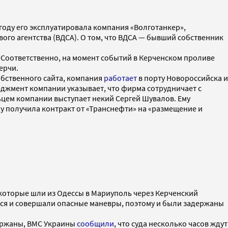
году его эксплуатировала компания «Волготанкер»,
ового агентства (ВДСА). О том, что ВДСА — бывший собственник
 Соответственно, на момент событий в Керченском проливе
Керчи.
обственного сайта, компания
работает
в порту Новороссийска и
еджмент компании указывает, что фирма сотрудничает с
цем компании выступает некий Сергей Шувалов. Ему
у получила контракт от «Транснефти» на «размещение и
 которые шли из Одессы в Мариуполь через Керченский
ться и совершали опасные маневры, поэтому и были задержаны
держаны, ВМС Украины
сообщили
, что суда несколько часов ждут