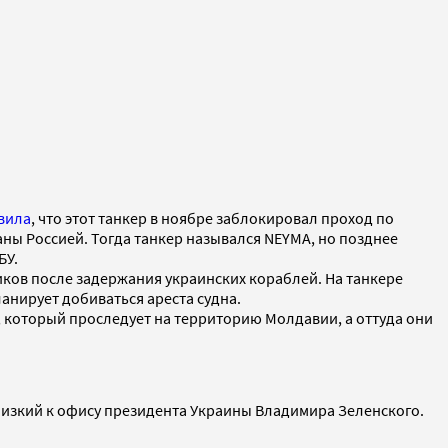
вила
, что этот танкер в ноябре заблокировал проход по
ны Россией. Тогда танкер назывался NEYMA, но позднее
БУ.
ков после задержания украинских кораблей. На танкере
нирует добиваться ареста судна.
, который проследует на территорию Молдавии, а оттуда они
лизкий к офису президента Украины Владимира Зеленского.