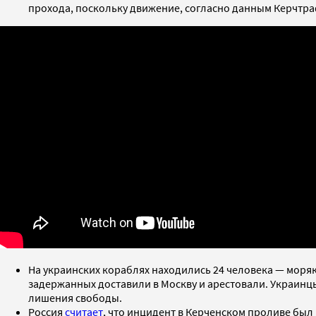
прохода, поскольку движение, согласно данным Керчтраф
На украинских кораблях находились 24 человека — моряк
задержанных доставили в Москву и арестовали. Украинц
лишения свободы.
Россия
считает
, что инцидент в Керченском проливе бы