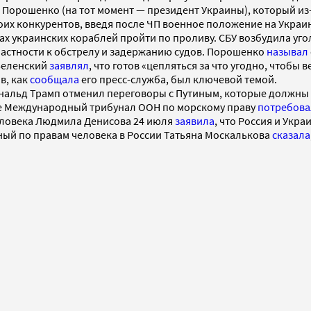
м Порошенко (на тот момент — президент Украины), который из
оих конкурентов, введя после ЧП военное положение на Украи
нах украинских кораблей пройти по проливу. СБУ возбудила у
астности к обстрелу и задержанию судов. Порошенко
называл
Зеленский
заявлял
, что готов «цепляться за что угодно, чтобы
в, как
сообщала
его пресс-служба, был ключевой темой.
альд Трамп отменил переговоры с Путиным, которые должны б
ее Международный трибунал ООН по морскому праву
потребова
ловека Людмила Денисова 24 июля
заявила
, что Россия и Укр
ный по правам человека в России Татьяна Москалькова
сказала