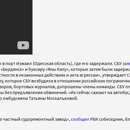
 в порт Измаил (Одесская область), где его задержали. СБУ
зая
Бердянск» и буксиру «Яны Капу», которые затем были задержа
ности в незаконных действиях и акта агрессии», утверждает С
у, которое СБУ возбудила в отношении российских погранични
оров, бортовых журналов, допрошены члены команды. СБУ пла
ны без предъявления обвинений. «Их сейчас сажают на автобус
о омбудсмена Татьяны Москальковой.
то частный судоремонтный завод»,
сообщил
РБК собеседник, б