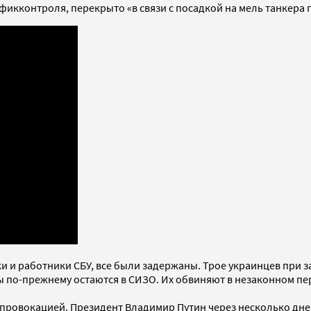
икконтроля, перекрыто «в связи с посадкой на мель танкера 
и и работники СБУ, все были задержаны. Трое украинцев при 
ы по-прежнему остаются в СИЗО. Их обвиняют в незаконном пе
л провокацией. Президент Владимир Путин через несколько дн