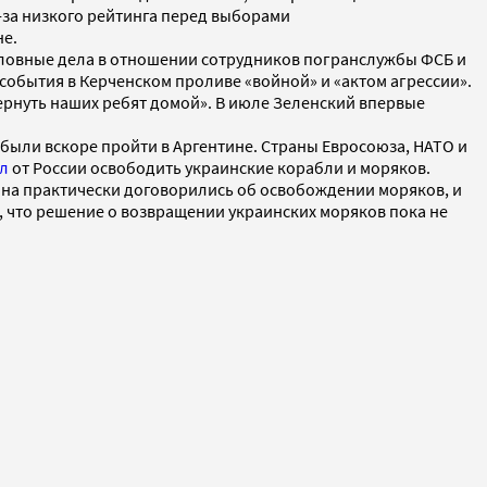
-за низкого рейтинга перед выборами
не.
головные дела в отношении сотрудников погранслужбы ФСБ и
события в Керченском проливе «войной» и «актом агрессии».
 вернуть наших ребят домой». В июле Зеленский впервые
ыли вскоре пройти в Аргентине. Страны Евросоюза, НАТО и
л
от России освободить украинские корабли и моряков.
аина практически договорились об освобождении моряков, и
, что решение о возвращении украинских моряков пока не