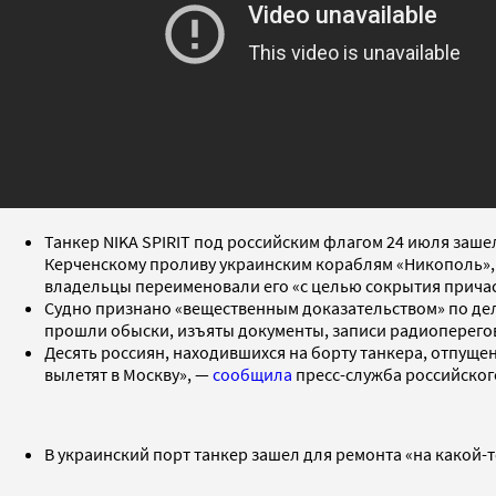
Танкер NIKA SPIRIT под российским флагом 24 июля зашел
Керченскому проливу украинским кораблям «Никополь», «
владельцы переименовали его «с целью сокрытия причаст
Судно признано «вещественным доказательством» по дел
прошли обыски, изъяты документы, записи радиоперегов
Десять россиян, находившихся на борту танкера, отпуще
вылетят в Москву», —
сообщила
пресс-служба российског
В украинский порт танкер зашел для ремонта «на какой-