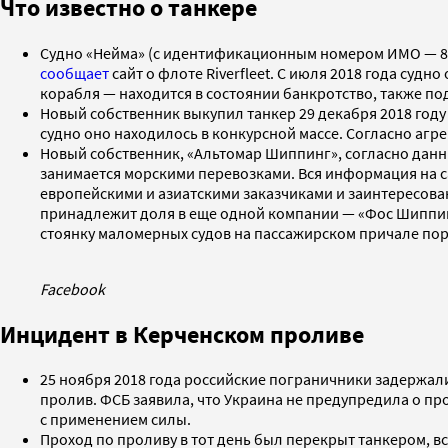
Что известно о танкере
Судно «Нейма» (с идентификационным номером ИМО — 8895
сообщает
сайт о флоте Riverfleet. С июля 2018 года суд
корабля — находится в состоянии банкротство, также п
Новый собственник выкупил танкер 29 декабря 2018 году 
судно оно находилось в конкурсной массе. Согласно агр
Новый собственник, «Альтомар Шиппинг», согласно данн
занимается морскими перевозками. Вся информация на с
европейскими и азиатскими заказчиками и заинтересова
принадлежит доля в еще одной компании — «Фос Шиппинг
стоянку маломерных судов на пассажирском причале пор
Facebook
Инцидент в Керченском проливе
25 ноября 2018 года российские пограничники задержал
пролив. ФСБ заявила, что Украина не предупредила о пр
с применением силы.
Проход по проливу в тот день был перекрыт танкером, 