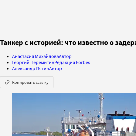
Танкер с историей: что известно о зад
Анастасия Михайлова
Автор
Георгий Перемитин
Редакция Forbes
Александр Пятин
Автор
Копировать ссылку