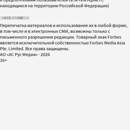
находящихся на территории Российской Федерации)
СМИ2
SPARROW
INFOX
Перепечатка материалов и использование их в любой форме,
в том числе и в электронных СМИ, возможны только с
письменного разрешения редакции. Товарный знак Forbes
является исключительной собственностью Forbes Media Asia
Pte. Limited. Все права защищены.
AO «АС Рус Медиа»
·
2026
16+