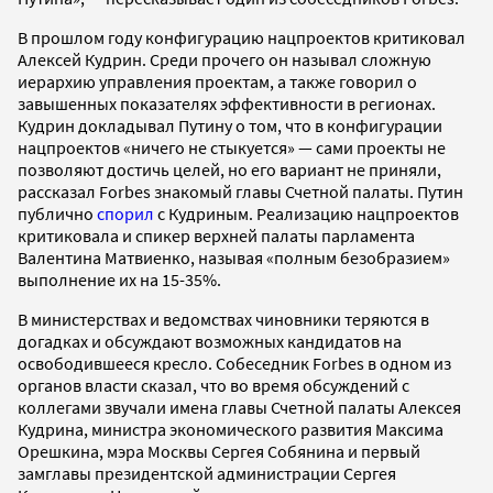
В прошлом году конфигурацию нацпроектов критиковал
Алексей Кудрин. Среди прочего он называл сложную
иерархию управления проектам, а также говорил о
завышенных показателях эффективности в регионах.
Кудрин докладывал Путину о том, что в конфигурации
нацпроектов «ничего не стыкуется» — сами проекты не
позволяют достичь целей, но его вариант не приняли,
рассказал Forbes знакомый главы Счетной палаты. Путин
публично
спорил
с Кудриным. Реализацию нацпроектов
критиковала и спикер верхней палаты парламента
Валентина Матвиенко, называя «полным безобразием»
выполнение их на 15-35%.
В министерствах и ведомствах чиновники теряются в
догадках и обсуждают возможных кандидатов на
освободившееся кресло. Собеседник Forbes в одном из
органов власти сказал, что во время обсуждений с
коллегами звучали имена главы Счетной палаты Алексея
Кудрина, министра экономического развития Максима
Орешкина, мэра Москвы Сергея Собянина и первый
замглавы президентской администрации Сергея