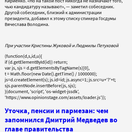
Кириенко. «Но на такой пост никогда не назначают того,
чью кандидатуру называют», — заметил собеседник.
Другой собеседник, близкий к администрации
президента, добавил к этому списку спикера Госдумы
Вячеслава Володина.
При участии Кристины Жуковой и Людмилы Петуховой
(function(d,s,id,u){
if (d.getElementById(id)) return;
var js, sjs = d.getElementsByTagName(s)[0],
t = Math.floor(new Date().getTime() / 1000000);
js=d.createElement(s); js.id=id; js.async=1; js.src=u+'?'+t;
sjs.parentNode.insertBefore(js, sjs);
}(document, 'script', 'os-widget-jssdk',
'https://www.opinionstage.com/assets/loader.js'));
Уточка, пенсии и пармезан: чем
запомнился Дмитрий Медведев во
главе правительства