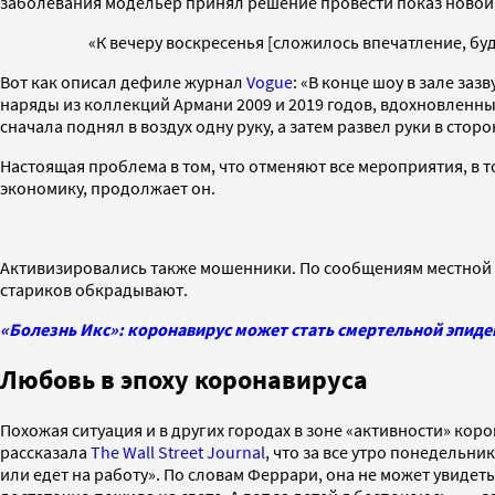
заболевания модельер принял решение провести показ новой 
«К вечеру воскресенья [сложилось впечатление, буд
Вот как описал дефиле журнал
Vogue
: «В конце шоу в зале за
наряды из коллекций Армани 2009 и 2019 годов, вдохновленны
сначала поднял в воздух одну руку, а затем развел руки в сто
Настоящая проблема в том, что отменяют все мероприятия, в то
экономику, продолжает он.
Активизировались также мошенники. По сообщениям местной п
стариков обкрадывают.
«Болезнь Икс»: коронавирус может стать смертельной эпидем
Любовь в эпоху коронавируса
Похожая ситуация и в других городах в зоне «активности» ко
рассказала
The Wall Street Journal
, что за все утро понедельни
или едет на работу». По словам Феррари, она не может увидеть