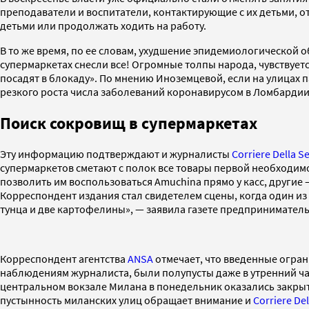
преподаватели и воспитатели, контактирующие с их детьми, от
детьми или продолжать ходить на работу.
В то же время, по ее словам, ухудшение эпидемиологической 
супермаркетах снесли все! Огромные толпы народа, чувствуетс
посадят в блокаду». По мнению Иноземцевой, если на улицах п
резкого роста числа заболеваний коронавирусом в Ломбардии
Поиск сокровищ в супермаркетах
Эту информацию подтверждают и журналисты
Corriere Della S
супермаркетов сметают с полок все товары первой необходим
позволить им воспользоваться Amuchina прямо у касс, другие —
Корреспондент издания стал свидетелем сцены, когда один из
тунца и две картофелины
», — заявила газете предприниматель
Корреспондент агентства
ANSA
отмечает, что введенные огран
наблюдениям журналиста, были полупусты даже в утренний час
центральном вокзале Милана в понедельник оказались закрыт
пустынность миланских улиц обращает внимание и
Corriere Del