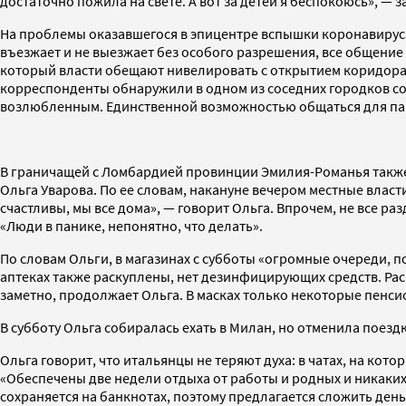
достаточно пожила на свете. А вот за детей я беспокоюсь», — 
На проблемы оказавшегося в эпицентре вспышки коронавиру
въезжает и не выезжает без особого разрешения, все общение
который власти обещают нивелировать с открытием коридора 
корреспонденты обнаружили в одном из соседних городков со
возлюбленным. Единственной возможностью общаться для пары,
В граничащей с Ломбардией провинции Эмилия-Романья также 
Ольга Уварова. По ее словам, накануне вечером местные влас
счастливы, мы все дома», — говорит Ольга. Впрочем, не все 
«Люди в панике, непонятно, что делать».
По словам Ольги, в магазинах с субботы «огромные очереди, п
аптеках также раскуплены, нет дезинфицирующих средств. Раск
заметно, продолжает Ольга. В масках только некоторые пенсио
В субботу Ольга собиралась ехать в Милан, но отменила поездк
Ольга говорит, что итальянцы не теряют духа: в чатах, на кот
«Обеспечены две недели отдыха от работы и родных и никаких
сохраняется на банкнотах, поэтому предлагается сложить день