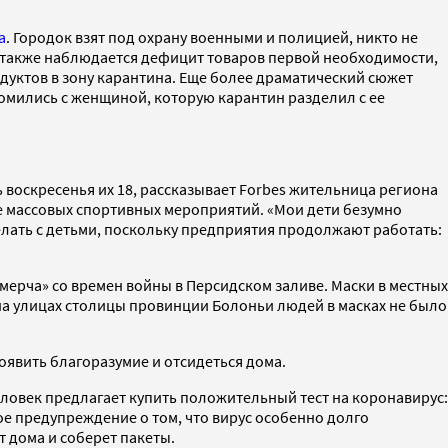
a
. Городок взят под охрану военными и полицией, никто не
е также наблюдается дефицит товаров первой необходимости,
дуктов в зону карантина. Еще более драматический сюжет
омились с женщиной, которую карантин разделил с ее
воскресенья их 18, рассказывает Forbes жительница региона
не массовых спортивных мероприятий. «Мои дети безумно
делать с детьми, поскольку предприятия продолжают работать:
смерча» со времен войны в Персидском заливе. Маски в местных
 на улицах столицы провинции Болоньи людей в масках не было
роявить благоразумие и отсидеться дома.
человек предлагает купить положительный тест на коронавирус:
ое предупреждение о том, что вирус особенно долго
т дома и соберет пакеты.