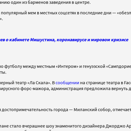
данию один из барменов заведения в центре.
 популярный мем в местных соцсетях в последние дни — «обез
».
ев о кабинете Мишустина, коронавирусе и мировом кризисе
по футболу между местным «Интером» и генуэзской «Сампдорие
ты.
ерный театр «Ла Скала». В
сообщении
на странице театра в Fa
навирусного форс-мажора, администрация предложила вернуть 
ая достопримечательность города — Миланский собор, отмечае
лане стало вчерашнее шоу знаменитого дизайнера Джорджо Ар