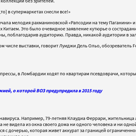
коллекции без зрителей.
то] в супермаркетах снесли все!»
звучала мелодия рахманиновской «Рапсодии на тему Паганини» 
х Китаем. Это было очевидное заявление кутюрье о сострадани
роны, поблагодарив аудиторию. Правда, никакой аудитории в за
м числе выставки, говорит Луиджи Дель Ольо, обозреватель Forb
рессы, в Ломбардии ходят по квартирам псевдоврачи, которые
ией, о которой ВОЗ предупредила в 2015 году
ронавируса. Например, 79-летняя Клаудиа Феррари, жительниц
ка не видела из окна своего дома ни одного человека и ни одно
ся с дочерью, которая живет аккурат за границей ограниченной 