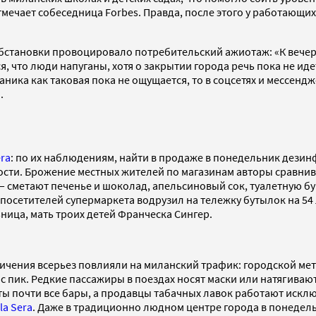
мечает собеседница Forbes. Правда, после этого у работающих
обстановки провоцировало потребительский ажиотаж: «К вечеру
я, что люди напуганы, хотя о закрытии города речь пока не ид
аника как таковая пока не ощущается, то в соцсетях и мессен
.
era
: по их наблюдениям, найти в продаже в понедельник дези
ости. Брожение местных жителей по магазинам авторы сравни
 сметают печенье и шоколад, апельсиновый сок, туалетную бума
 посетителей супермаркета водрузил на тележку бутылок на 54
ница, мать троих детей Франческа Сингер.
ичения всерьез повлияли на миланский трафик: городской ме
 пик. Редкие пассажиры в поездах носят маски или натягивают
ы почти все бары, а продавцы табачных лавок работают искл
la Sera
. Даже в традиционно людном центре города в понедель