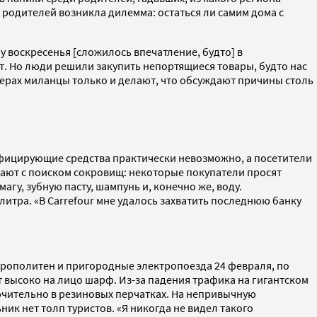
 родителей возникла дилемма: остаться ли самим дома с
 воскресенья [сложилось впечатление, будто] в
ет. Но люди решили закупить непортящиеся товары, будто нас
джерах миланцы только и делают, что обсуждают причины столь
нфицирующие средства практически невозможно, а посетители
вают с поиском сокровищ: некоторые покупатели просят
гу, зубную пасту, шампунь и, конечно же, воду.
 литра.
«В Carrefour мне удалось захватить последнюю банку
трополитен и пригородные электропоезда 24 февраля, по
 высоко на лицо шарф. Из-за падения трафика на гигантском
ючительно в резиновых перчатках
.
На непривычную
ник нет толп туристов.
«Я никогда не видел такого