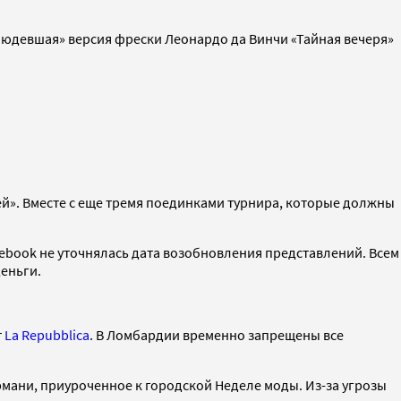
людевшая» версия фрески Леонардо да Винчи «Тайная вечеря»
й». Вместе с еще тремя поединками турнира, которые должны
cebook не уточнялась дата возобновления представлений. Всем
деньги.
т
La Repubblica
. В Ломбардии временно запрещены все
мани, приуроченное к городской Неделе моды. Из-за угрозы