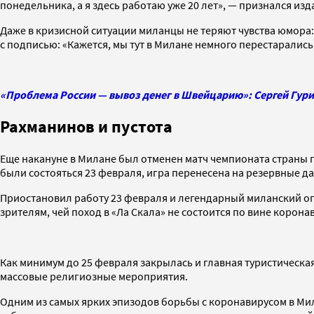
понедельника, а я здесь работаю уже 20 лет», — признался из
Даже в кризисной ситуации миланцы не теряют чувства юмора:
с подписью: «Кажется, мы тут в Милане немного перестарались
«Проблема России — вывоз денег в Швейцарию»: Сергей Гури
Рахманинов и пустота
Еще накануне в Милане был отменен матч чемпионата страны 
были состояться 23 февраля, игра перенесена на резервные да
Приостановил работу 23 февраля и легендарный миланский оп
зрителям, чей поход в «Ла Скала» не состоится по вине коро
Как минимум до 25 февраля закрылась и главная туристическ
массовые религиозные мероприятия.
Одним из самых ярких эпизодов борьбы с коронавирусом в Ми