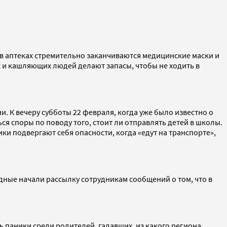
 в аптеках стремительно заканчиваются медицинские маски и
 и кашляющих людей делают запасы, чтобы не ходить в
. К вечеру субботы 22 февраля, когда уже было известно о
ся споры по поводу того, стоит ли отправлять детей в школы.
и подвергают себя опасности, когда «едут на транспорте»,
ные начали рассылку сотрудникам сообщений о том, что в
ь паники среди родителей, гадавших, из какого региона