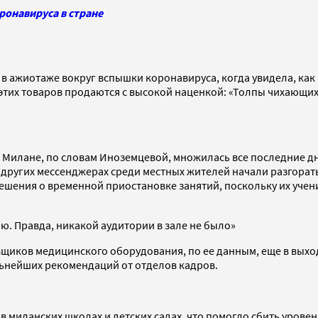
ронавируса в стране
 в ажиотаже вокруг вспышки коронавируса, когда увидела, как
тих товаров продаются с высокой наценкой: «Толпы чихающих
 Милане, по словам Иноземцевой, множилась все последние дни
 других мессенджерах среди местных жителей начали разгорать
ения о временной приостановке занятий, поскольку их ученик
ю. Правда, никакой аудитории в зале не было»
щиков медицинского оборудования, по ее данным, еще в выход
льнейших рекомендаций от отделов кадров.
в миланских школах и детских садах, что помогло сбить уровен