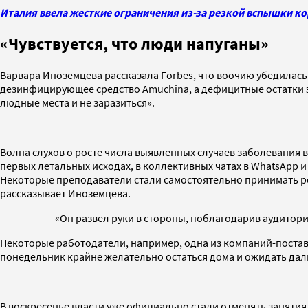
Италия ввела жесткие ограничения из-за резкой вспышки ко
«Чувствуется, что люди напуганы»
Варвара Иноземцева рассказала Forbes, что воочию убедилась
дезинфицирующее средство Amuchina, а дефицитные остатки э
людные места и не заразиться».
Волна слухов о росте числа выявленных случаев заболевания в
первых летальных исходах, в коллективных чатах в WhatsApp и
Некоторые преподаватели стали самостоятельно принимать реш
рассказывает Иноземцева.
«Он развел руки в стороны, поблагодарив аудитори
Некоторые работодатели, например, одна из компаний-постав
понедельник крайне желательно остаться дома и ожидать да
В воскресенье власти уже официально стали отменять занятия 