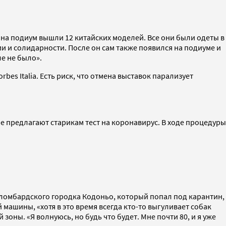
и на подиум вышли 12 китайских моделей. Все они были одеты в
и и солидарности. После он сам также появился на подиуме и
ле не было».
es Italia. Есть риск, что отмена выставок парализует
 предлагают старикам тест на коронавирус. В ходе процедуры
а ломбардского городка Кодоньо, который попал под карантин,
й машины, «хотя в это время всегда кто-то выгуливает собак
зоны. «Я волнуюсь, но будь что будет. Мне почти 80, и я уже