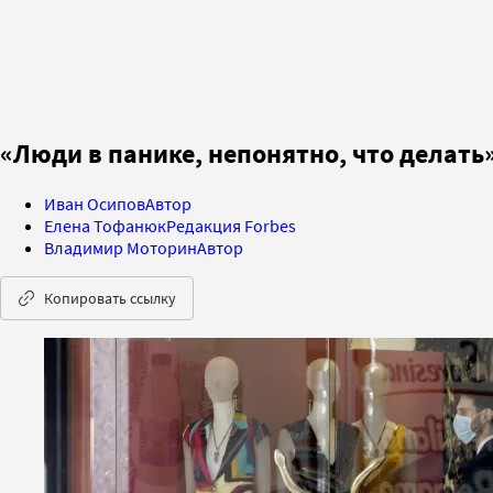
«Люди в панике, непонятно, что делат
Иван Осипов
Автор
Елена Тофанюк
Редакция Forbes
Владимир Моторин
Автор
Копировать ссылку