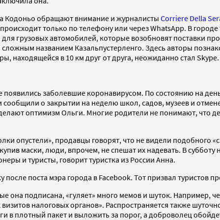
заключила она.
са Кодоньо обращают внимание и журналисты
Corriere Della Ser
 происходит только по телефону или через WhatsApp. В город
для грузовых автомобилей, которые возобновят поставки про
 сложным названием Казальпустерленго. Здесь авторы познак
 находящейся в 10 км друг от друга, неожиданно стал Skype.
появились заболевшие коронавирусом. По состоянию на день 
ти сообщили о закрытии на неделю школ, садов, музеев и отме
разделают оптимизм Ольги. Многие родители не понимают, что 
олки опустели», продавцы говорят, что не видели подобного «
упив маски, люди, впрочем, не спешат их надевать. В субботу
неры и туристы, говорит туристка из России Анна.
у после поста мэра города в Facebook. Тот призвал туристов п
орые она подписана, «гуляет» много мемов и шуток. Например, 
 визитов налоговых органов». Распространяется также шуточн
ги в плотный пакет и выложить за порог, а доброволец обойде