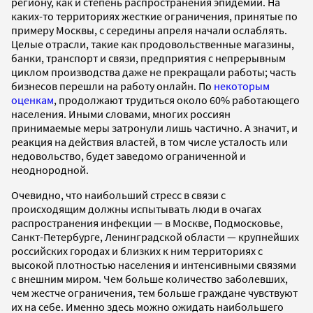
региону, как и степень распространения эпидемии. На
каких-то территориях жесткие ограничения, принятые по
примеру Москвы, с середины апреля начали ослаблять.
Целые отрасли, такие как продовольственные магазины,
банки, транспорт и связи, предприятия с непрерывным
циклом производства даже не прекращали работы; часть
бизнесов перешли на работу онлайн. По
некоторым
оценкам
, продолжают трудиться около 60% работающего
населения. Иными словами, многих россиян
принимаемые меры затронули лишь частично. А значит, и
реакция на действия властей, в том числе усталость или
недовольство, будет заведомо ограниченной и
неоднородной.
Очевидно, что наибольший стресс в связи с
происходящим должны испытывать люди в очагах
распространения инфекции — в Москве, Подмосковье,
Санкт-Петербурге, Ленинградской области — крупнейших
российских городах и близких к ним территориях с
высокой плотностью населения и интенсивными связями
с внешним миром. Чем больше количество заболевших,
чем жестче ограничения, тем больше граждане чувствуют
их на себе. Именно здесь можно ожидать наибольшего