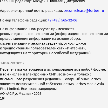
Главный редактор: Мазурин Николай Дмитриевич
Адрес электронной почты редакции:
press-release@forbes.ru
Номер телефона редакции:
+7 (495) 565-32-06
На информационном ресурсе применяются
рекомендательные технологии (информационные технологии
предоставления информации на основе сбора,
систематизации и анализа сведений, относящихся
к предпочтениям пользователей сети «Интернет»,
находящихся на территории Российской Федерации)
СМИ2
SPARROW
INFOX
Перепечатка материалов и использование их в любой форме,
в том числе и в электронных СМИ, возможны только с
письменного разрешения редакции. Товарный знак Forbes
является исключительной собственностью Forbes Media Asia
Pte. Limited. Все права защищены.
AO «АС Рус Медиа»
·
2026
16+