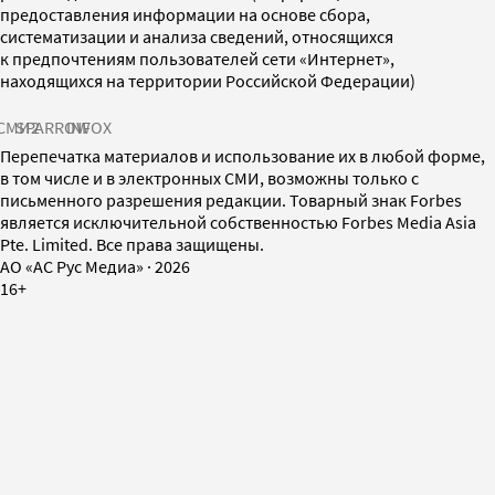
предоставления информации на основе сбора,
систематизации и анализа сведений, относящихся
к предпочтениям пользователей сети «Интернет»,
находящихся на территории Российской Федерации)
СМИ2
SPARROW
INFOX
Перепечатка материалов и использование их в любой форме,
в том числе и в электронных СМИ, возможны только с
письменного разрешения редакции. Товарный знак Forbes
является исключительной собственностью Forbes Media Asia
Pte. Limited. Все права защищены.
AO «АС Рус Медиа»
·
2026
16+