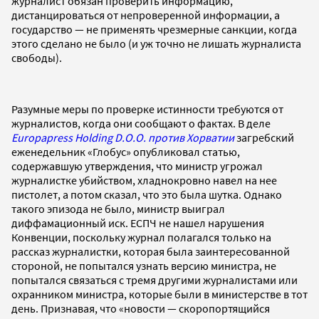
журналист обязан проверить информацию,
дистанцироваться от непроверенной информации, а
государство — не применять чрезмерные санкции, когда
этого сделано не было (и уж точно не лишать журналиста
свободы).
Разумные меры по проверке истинности требуются от
журналистов, когда они сообщают о фактах. В деле
Europapress Holding D.O.O. против Хорватии
загребский
еженедельник «Глобус» опубликовал статью,
содержавшую утверждения, что министр угрожал
журналистке убийством, хладнокровно навел на нее
пистолет, а потом сказал, что это была шутка. Однако
такого эпизода не было, министр выиграл
диффамационный иск. ЕСПЧ не нашел нарушения
Конвенции, поскольку журнал полагался только на
рассказ журналистки, которая была заинтересованной
стороной, не попытался узнать версию министра, не
попытался связаться с тремя другими журналистами или
охранником министра, которые были в министерстве в тот
день. Признавая, что «новости — скоропортящийся