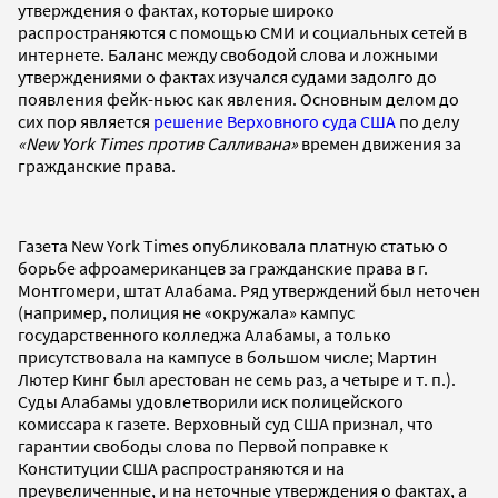
утверждения о фактах, которые широко
распространяются с помощью СМИ и социальных сетей в
интернете. Баланс между свободой слова и ложными
утверждениями о фактах изучался судами задолго до
появления фейк-ньюс как явления. Основным делом до
сих пор является
решение Верховного суда США
по делу
«New York Times против Салливана»
времен движения за
гражданские права.
Газета New York Times опубликовала платную статью о
борьбе афроамериканцев за гражданские права в г.
Монтгомери, штат Алабама. Ряд утверждений был неточен
(например, полиция не «окружала» кампус
государственного колледжа Алабамы, а только
присутствовала на кампусе в большом числе; Мартин
Лютер Кинг был арестован не семь раз, а четыре и т. п.).
Суды Алабамы удовлетворили иск полицейского
комиссара к газете. Верховный суд США признал, что
гарантии свободы слова по Первой поправке к
Конституции США распространяются и на
преувеличенные, и на неточные утверждения о фактах, а