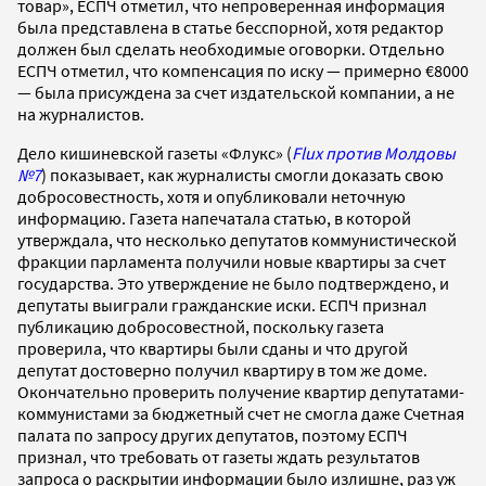
товар», ЕСПЧ отметил, что непроверенная информация
была представлена в статье бесспорной, хотя редактор
должен был сделать необходимые оговорки. Отдельно
ЕСПЧ отметил, что компенсация по иску — примерно €8000
— была присуждена за счет издательской компании, а не
на журналистов.
Дело кишиневской газеты «Флукс» (
Flux
против Молдовы
№7
) показывает, как журналисты смогли доказать свою
добросовестность, хотя и опубликовали неточную
информацию. Газета напечатала статью, в которой
утверждала, что несколько депутатов коммунистической
фракции парламента получили новые квартиры за счет
государства. Это утверждение не было подтверждено, и
депутаты выиграли гражданские иски. ЕСПЧ признал
публикацию добросовестной, поскольку газета
проверила, что квартиры были сданы и что другой
депутат достоверно получил квартиру в том же доме.
Окончательно проверить получение квартир депутатами-
коммунистами за бюджетный счет не смогла даже Счетная
палата по запросу других депутатов, поэтому ЕСПЧ
признал, что требовать от газеты ждать результатов
запроса о раскрытии информации было излишне, раз уж