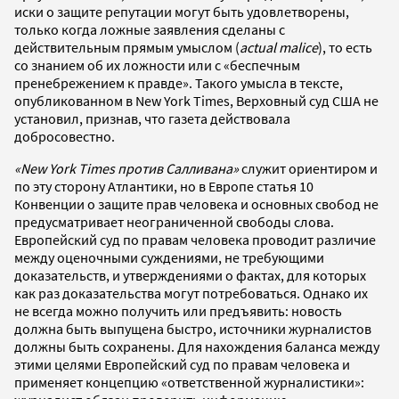
иски о защите репутации могут быть удовлетворены,
только когда ложные заявления сделаны с
действительным прямым умыслом (
actual malice
), то есть
со знанием об их ложности или с «беспечным
пренебрежением к правде». Такого умысла в тексте,
опубликованном в New York Times, Верховный суд США не
установил, признав, что газета действовала
добросовестно.
«
New York Times
против Салливана»
служит ориентиром и
по эту сторону Атлантики, но в Европе статья 10
Конвенции о защите прав человека и основных свобод не
предусматривает неограниченной свободы слова.
Европейский суд по правам человека проводит различие
между оценочными суждениями, не требующими
доказательств, и утверждениями о фактах, для которых
как раз доказательства могут потребоваться. Однако их
не всегда можно получить или предъявить: новость
должна быть выпущена быстро, источники журналистов
должны быть сохранены. Для нахождения баланса между
этими целями Европейский суд по правам человека и
применяет концепцию «ответственной журналистики»: