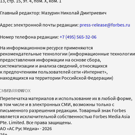
13, стр. 15, эт. 4, пом. X, ком. 1
Главный редактор: Мазурин Николай Дмитриевич
Адрес электронной почты редакции:
press-release@forbes.ru
Номер телефона редакции:
+7 (495) 565-32-06
На информационном ресурсе применяются
рекомендательные технологии (информационные технологии
предоставления информации на основе сбора,
систематизации и анализа сведений, относящихся
к предпочтениям пользователей сети «Интернет»,
находящихся на территории Российской Федерации)
СМИ2
SPARROW
INFOX
Перепечатка материалов и использование их в любой форме,
в том числе и в электронных СМИ, возможны только с
письменного разрешения редакции. Товарный знак Forbes
является исключительной собственностью Forbes Media Asia
Pte. Limited. Все права защищены.
AO «АС Рус Медиа»
·
2026
16+