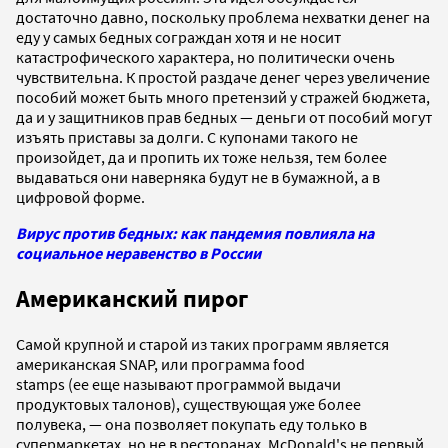
достаточно давно, поскольку проблема нехватки денег на
еду у самых бедных сограждан хотя и не носит
катастрофического характера, но политически очень
чувствительна. К простой раздаче денег через увеличение
пособий может быть много претензий у стражей бюджета,
да и у защитников прав бедных — деньги от пособий могут
изъять приставы за долги. С купонами такого не
произойдет, да и пропить их тоже нельзя, тем более
выдаваться они наверняка будут не в бумажной, а в
цифровой форме.
Вирус против бедных: как пандемия повлияла на
социальное неравенство в России
Американский пирог
Самой крупной и старой из таких программ является
американская SNAP, или программа food
stamps (ее еще называют программой выдачи
продуктовых талонов), существующая уже более
полувека, — она позволяет покупать еду только в
супермаркетах, но не в ресторанах. McDonald's не первый