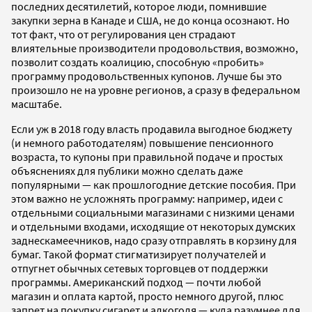
последних десятилетий, которое люди, помнившие
закупки зерна в Канаде и США, не до конца осознают. Но
тот факт, что от регулирования цен страдают
влиятельные производители продовольствия, возможно,
позволит создать коалицию, способную «пробить»
программу продовольственных купонов. Лучше бы это
произошло не на уровне регионов, а сразу в федеральном
масштабе.
Если уж в 2018 году власть продавила выгодное бюджету
(и немного работодателям) повышение пенсионного
возраста, то купоны при правильной подаче и простых
объяснениях для публики можно сделать даже
популярными — как прошлогодние детские пособия. При
этом важно не усложнять программу: например, идеи с
отдельными социальными магазинами с низкими ценами
и отдельными входами, исходящие от некоторых думских
заднескамеечников, надо сразу отправлять в корзину для
бумаг. Такой формат стигматизирует получателей и
отпугнет обычных сетевых торговцев от поддержки
программы. Американский подход — почти любой
магазин и оплата картой, просто немного другой, плюс
запрет на покупку сигарет и алкоголя — куда разумнее для