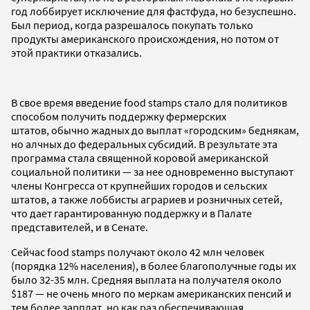
год лоббирует исключение для фастфуда, но безуспешно.
Был период, когда разрешалось покупать только
продукты американского происхождения, но потом от
этой практики отказались.
В свое время введение food stamps стало для политиков
способом получить поддержку фермерских
штатов, обычно жадных до выплат «городским» беднякам,
но алчных до федеральных субсидий. В результате эта
программа стала священной коровой американской
социальной политики — за нее одновременно выступают
члены Конгресса от крупнейших городов и сельских
штатов, а также лоббисты аграриев и розничных сетей,
что дает гарантированную поддержку и в Палате
представителей, и в Сенате.
Сейчас food stamps получают около 42 млн человек
(порядка 12% населения), в более благополучные годы их
было 32-35 млн. Средняя выплата на получателя около
$187 — не очень много по меркам американских пенсий и
тем более зарплат, но как раз обеспечивающая