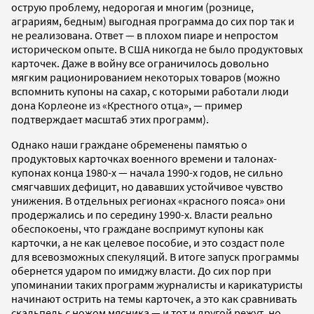
острую проблему, недорогая и многим (рознице,
аграриям, бедным) выгодная программа до сих пор так и
не реализована. Ответ — в плохом пиаре и непростом
историческом опыте. В США никогда не было продуктовых
карточек. Даже в войну все ограничилось довольно
мягким рационированием некоторых товаров (можно
вспомнить купоны на сахар, с которыми работали люди
дона Корлеоне из «Крестного отца», — пример
подтверждает масштаб этих программ).
Однако наши граждане обременены памятью о
продуктовых карточках военного времени и талонах-
купонах конца 1980-х — начала 1990-х годов, не сильно
смягчавших дефицит, но дававших устойчивое чувство
унижения. В отдельных регионах «красного пояса» они
продержались и по середину 1990-х. Власти реально
обеспокоены, что граждане воспримут купоны как
карточки, а не как целевое пособие, и это создаст поле
для всевозможных спекуляций. В итоге запуск программы
обернется ударом по имиджу власти. До сих пор при
упоминании таких программ журналисты и карикатуристы
начинают острить на темы карточек, а это как сравнивать
скальпель с ножом мясника — и тот и другой режут, но