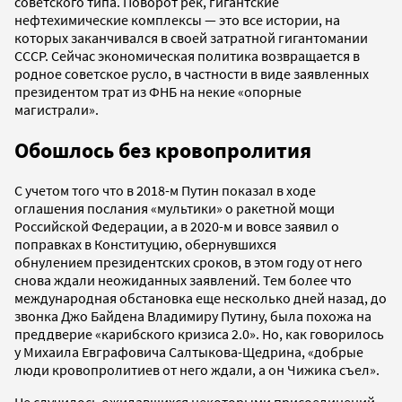
советского типа. Поворот рек, гигантские
нефтехимические комплексы — это все истории, на
которых заканчивался в своей затратной гигантомании
СССР. Сейчас экономическая политика возвращается в
родное советское русло, в частности в виде заявленных
президентом трат из ФНБ на некие «опорные
магистрали».
Обошлось без кровопролития
С учетом того что в 2018-м Путин показал в ходе
оглашения послания «мультики» о ракетной мощи
Российской Федерации, а в 2020-м и вовсе заявил о
поправках в Конституцию, обернувшихся
обнулением президентских сроков, в этом году от него
снова ждали неожиданных заявлений. Тем более что
международная обстановка еще несколько дней назад, до
звонка Джо Байдена Владимиру Путину, была похожа на
преддверие «карибского кризиса 2.0». Но, как говорилось
у Михаила Евграфовича Салтыкова-Щедрина, «добрые
люди кровопролитиев от него ждали, а он Чижика съел».