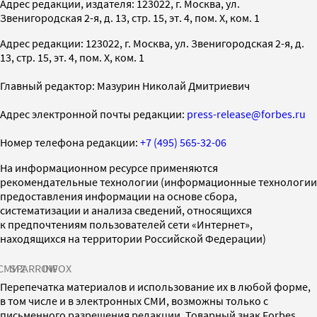
Адрес редакции, издателя: 123022, г. Москва, ул.
Звенигородская 2-я, д. 13, стр. 15, эт. 4, пом. X, ком. 1
Адрес редакции: 123022, г. Москва, ул. Звенигородская 2-я, д.
13, стр. 15, эт. 4, пом. X, ком. 1
Главный редактор: Мазурин Николай Дмитриевич
Адрес электронной почты редакции:
press-release@forbes.ru
Номер телефона редакции:
+7 (495) 565-32-06
На информационном ресурсе применяются
рекомендательные технологии (информационные технологии
предоставления информации на основе сбора,
систематизации и анализа сведений, относящихся
к предпочтениям пользователей сети «Интернет»,
находящихся на территории Российской Федерации)
СМИ2
SPARROW
INFOX
Перепечатка материалов и использование их в любой форме,
в том числе и в электронных СМИ, возможны только с
письменного разрешения редакции. Товарный знак Forbes