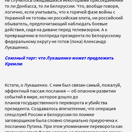
Не случилось ожидавшихся некоторыми присоединений
то ли Донбасса, то ли Белоруссии. Что, вообще говоря,
логично, если учитывать, что к горячей фазе войны с
Украиной не готовы ни российская элита, ни российский
обыватель, предпочитающий наблюдать боевые
действия, сидя на диване перед телевизором. А к
превращению в полпреда президента по Белорусскому
федеральному округу не готов (пока) Александр
Лукашенко.
Союзный торг: что Лукашенко может предложить
Кремлю
Кстати, о Лукашенко. С ним был связан самый, пожалуй,
эффектный пассаж послания — об опасном развитии
событий в мире, которое дошло до
планов государственного переворота и убийства
президента. Создавалось впечатление, что операция
спецслужб России и Белоруссии по поимке
заговорщиков была словно специально приурочена к
посланию Путина. При этом упоминание переворота как