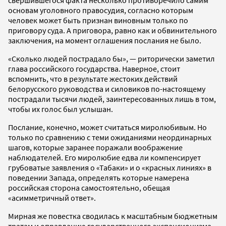
свершившегося факта несколько противоречило самим
основам уголовного правосудия, согласно которым
человек может быть признан виновным только по
приговору суда. А приговора, равно как и обвинительного
заключения, на момент оглашения послания не было.
«Сколько людей пострадало бы», — риторически заметил
глава российского государства. Наверное, стоит
вспомнить, что в результате жестоких действий
белорусского руководства и силовиков по-настоящему
пострадали тысячи людей, заинтересованных лишь в том,
чтобы их голос был услышан.
Послание, конечно, может считаться миролюбивым. Но
только по сравнению с теми ожиданиями неординарных
шагов, которые заранее поражали воображение
наблюдателей. Его миролюбие едва ли компенсирует
грубоватые заявления о «Табаки» и о «красных линиях» в
поведении Запада, определять которые намерена
российская сторона самостоятельно, обещая
«асимметричный ответ».
Мирная же повестка сводилась к масштабным бюджетным