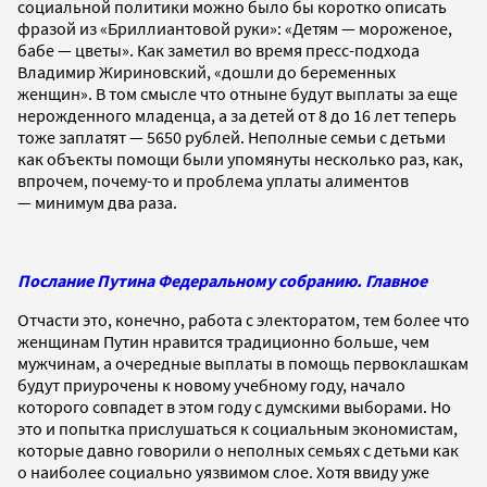
социальной политики можно было бы коротко описать
фразой из «Бриллиантовой руки»: «Детям — мороженое,
бабе — цветы». Как заметил во время пресс-подхода
Владимир Жириновский, «дошли до беременных
женщин». В том смысле что отныне будут выплаты за еще
нерожденного младенца, а за детей от 8 до 16 лет теперь
тоже заплатят — 5650 рублей. Неполные семьи с детьми
как объекты помощи были упомянуты несколько раз, как,
впрочем, почему-то и проблема уплаты алиментов
— минимум два раза.
Послание Путина Федеральному собранию. Главное
Отчасти это, конечно, работа с электоратом, тем более что
женщинам Путин нравится традиционно больше, чем
мужчинам, а очередные выплаты в помощь первоклашкам
будут приурочены к новому учебному году, начало
которого совпадет в этом году с думскими выборами. Но
это и попытка прислушаться к социальным экономистам,
которые давно говорили о неполных семьях с детьми как
о наиболее социально уязвимом слое. Хотя ввиду уже