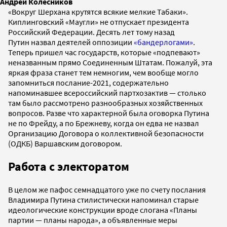
Андрей Колесников
«Вокруг Шерхана крутятся всякие мелкие Табаки».
Киплинговский «Маугли» не отпускает президента
Российский Федерации. Десять лет тому назад
Путин назвал деятелей оппозиции
«бандерлогами»
.
Теперь пришел час государств, которые «подпевают»
неназванным прямо Соединенным Штатам. Пожалуй, эта
яркая фраза станет тем немногим, чем вообще могло
запомниться послание-2021, содержательно
напоминавшее всероссийский партхозактив — столько
там было рассмотрено разнообразных хозяйственных
вопросов. Разве что характерной была оговорка Путина
не по Фрейду, а по Брежневу, когда он едва не назвал
Организацию Договора о коллективной безопасности
(ОДКБ) Варшавским договором.
Работа с электоратом
В целом же пафос семнадцатого уже по счету послания
Владимира Путина стилистически напоминал старые
идеологические конструкции вроде слогана «Планы
партии — планы народа», а объявленные меры