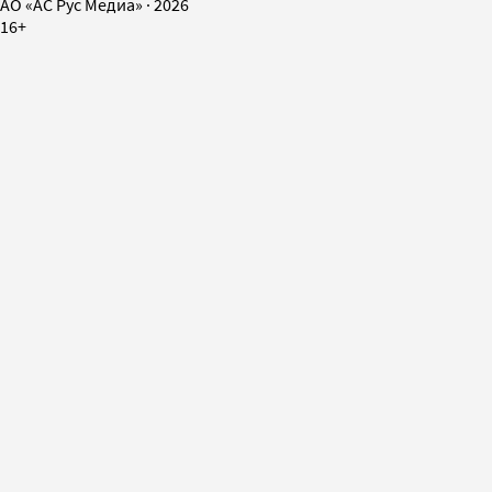
AO «АС Рус Медиа»
·
2026
16+