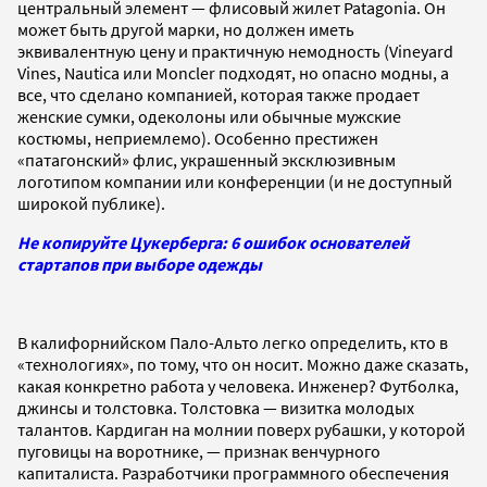
центральный элемент — флисовый жилет Patagonia. Он
может быть другой марки, но должен иметь
эквивалентную цену и практичную немодность (Vineyard
Vines, Nautica или Moncler подходят, но опасно модны, а
все, что сделано компанией, которая также продает
женские сумки, одеколоны или обычные мужские
костюмы, неприемлемо). Особенно престижен
«патагонский» флис, украшенный эксклюзивным
логотипом компании или конференции (и не доступный
широкой публике).
Не копируйте Цукерберга: 6 ошибок основателей
стартапов при выборе одежды
В калифорнийском Пало-Альто легко определить, кто в
«технологиях», по тому, что он носит. Можно даже сказать,
какая конкретно работа у человека. Инженер? Футболка,
джинсы и толстовка. Толстовка — визитка молодых
талантов. Кардиган на молнии поверх рубашки, у которой
пуговицы на воротнике, — признак венчурного
капиталиста. Разработчики программного обеспечения