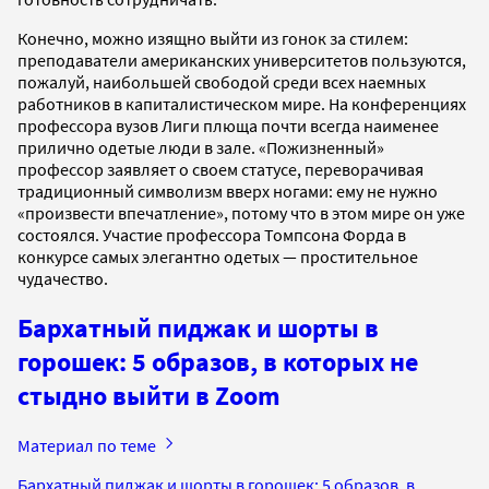
Конечно, можно изящно выйти из гонок за стилем:
преподаватели американских университетов пользуются,
пожалуй, наибольшей свободой среди всех наемных
работников в капиталистическом мире. На конференциях
профессора вузов Лиги плюща почти всегда наименее
прилично одетые люди в зале. «Пожизненный»
профессор заявляет о своем статусе, переворачивая
традиционный символизм вверх ногами: ему не нужно
«произвести впечатление», потому что в этом мире он уже
состоялся. Участие профессора Томпсона Форда в
конкурсе самых элегантно одетых — простительное
чудачество.
Бархатный пиджак и шорты в
горошек: 5 образов, в которых не
стыдно выйти в Zoom
Материал по теме
Бархатный пиджак и шорты в горошек: 5 образов, в