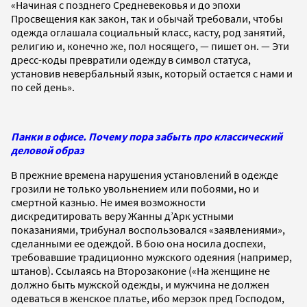
«Начиная с позднего Средневековья и до эпохи
Просвещения как закон, так и обычай требовали, чтобы
одежда оглашала социальный класс, касту, род занятий,
религию и, конечно же, пол носящего, — пишет он. — Эти
дресс-коды превратили одежду в символ статуса,
установив невербальный язык, который остается с нами и
по сей день».
Панки в офисе. Почему пора забыть про классический
деловой образ
В прежние времена нарушения установлений в одежде
грозили не только увольнением или побоями, но и
смертной казнью. Не имея возможности
дискредитировать веру Жанны д’Арк устными
показаниями, трибунал воспользовался «заявлениями»,
сделанными ее одеждой. В бою она носила доспехи,
требовавшие традиционно мужского одеяния (например,
штанов). Ссылаясь на Второзаконие («На женщине не
должно быть мужской одежды, и мужчина не должен
одеваться в женское платье, ибо мерзок пред Господом,