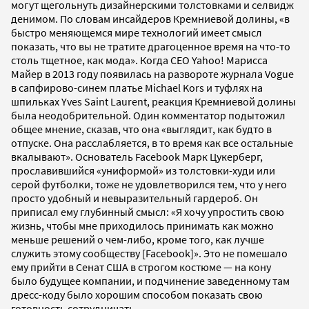
могут щегольнуть дизайнерскими толстовками и селвидж
денимом. По словам инсайдеров Кремниевой долины, «в
быстро меняющемся мире технологий имеет смысл
показать, что вы не тратите драгоценное время на что-то
столь тщетное, как мода». Когда CEO Yahoo! Марисса
Майер в 2013 году появилась на развороте журнала Vogue
в сапфирово-синем платье Michael Kors и туфлях на
шпильках Yves Saint Laurent, реакция Кремниевой долины
была неодобрительной. Один комментатор подытожил
общее мнение, сказав, что она «выглядит, как будто в
отпуске. Она расслабляется, в то время как все остальные
вкалывают». Основатель Facebook Марк Цукерберг,
прославившийся «униформой» из толстовки-худи или
серой футболки, тоже не удовлетворился тем, что у него
просто удобный и невыразительный гардероб. Он
приписал ему глубинный смысл: «Я хочу упростить свою
жизнь, чтобы мне приходилось принимать как можно
меньше решений о чем-либо, кроме того, как лучше
служить этому сообществу [Facebook]». Это не помешало
ему прийти в Сенат США в строгом костюме — на кону
было будущее компании, и подчинение заведенному там
дресс-коду было хорошим способом показать свою
готовность сотрудничать.