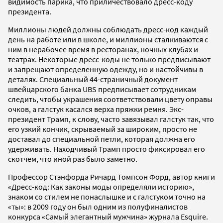
видимость парика, что приличествовало дресс-коду
президента.
Миллионы людей должны соблюдать дресс-код каждый
день на работе или в школе, и миллионы сталкиваются с
ним в нерабочее время в ресторанах, ночных клубах и
театрах. Некоторые дресс-коды не только предписывают
и запрещают определенную одежду, но и настойчивы в
деталях. Специальный 44-страничный документ
швейцарского банка UBS предписывает сотрудникам
следить, чтобы украшения соответствовали цвету оправы
очков, а галстук касался верха пряжки ремня. Экс-
президент Трамп, к слову, часто завязывал галстук так, что
его узкий кончик, скрываемый за широким, просто не
доставал до специальной петли, которая должна его
удерживать. Находчивый Трамп просто фиксировал его
скотчем, что иной раз было заметно.
Профессор Стэнфорда Ричард Томпсон Форд, автор книги
«Дресс-код: Как законы моды определяли историю»,
знаком со стилем не понаслышке и с галстуком точно на
«ты»: в 2009 году он был одним из полуфиналистов
конкурса «Самый элегантный мужчина» журнала Esquire.