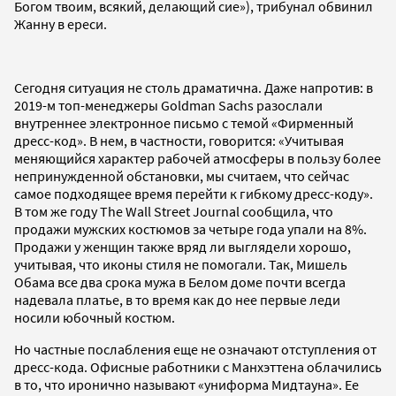
Богом твоим, всякий, делающий сие»), трибунал обвинил
Жанну в ереси.
Сегодня ситуация не столь драматична. Даже напротив: в
2019-м топ-менеджеры Goldman Sachs разослали
внутреннее электронное письмо с темой «Фирменный
дресс-код». В нем, в частности, говорится: «Учитывая
меняющийся характер рабочей атмосферы в пользу более
непринужденной обстановки, мы считаем, что сейчас
самое подходящее время перейти к гибкому дресс-коду».
В том же году The Wall Street Journal сообщила, что
продажи мужских костюмов за четыре года упали на 8%.
Продажи у женщин также вряд ли выглядели хорошо,
учитывая, что иконы стиля не помогали. Так, Мишель
Обама все два срока мужа в Белом доме почти всегда
надевала платье, в то время как до нее первые леди
носили юбочный костюм.
Но частные послабления еще не означают отступления от
дресс-кода. Офисные работники с Манхэттена облачились
в то, что иронично называют «униформа Мидтауна». Ее