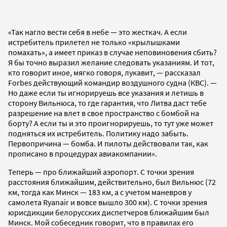
«Так нагло вести себя в небе — это жесткач. А если
истребитель прилетел не только «крылышками
помахать», а имеет приказ в случае неповиновения сбить?
Я бы точно выразил желание следовать указаниям. И тот,
кто говорит иное, мягко говоря, лукавит, — рассказал
Forbes действующий командир воздушного судна (КВС). —
Но даже если ты игнорируешь все указания и летишь в
сторону Вильнюса, то где гарантия, что Литва даст тебе
разрешение на влет в свое пространство с бомбой на
борту? А если ты и это проигнорируешь, то тут уже может
подняться их истребитель. Политику надо забыть.
Первопричина — бомба. И пилоты действовали так, как
прописано в процедурах авиакомпании».
Теперь — про ближайший аэропорт. С точки зрения
расстояния ближайшим, действительно, был Вильнюс (72
км, тогда как Минск — 183 км, а с учетом маневров у
самолета Ryanair и вовсе вышло 300 км). С точки зрения
юрисдикции белорусских диспетчеров ближайшим был
Минск. Мой собеседник говорит, что в правилах его