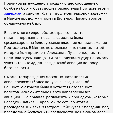
Причиной вынужденной посадки стало сообщение о
бомбе на борту. Сразу после приземления Протасевич был
задержан
, а самолет Ryanair после семичасовой задержки
в Минске продолжил полет в Вильнюс. Никакой бомбы
обнаружено не было.
Власти многих европейских стран сочли, что
незапланированная посадка самолета была
срежиссирована белорусскими властями для задержания
Протасевича. В Минске не скрывают, что главным в этой
истории был президент Александр Лукашенко, так что
политика здесь налицо. В итоге получился удар по самому
чувствительному для гражданской авиации вопросу —
безопасности.
С момента зарождения массовых пассажирских
авиаперевозок (более полувека назад) главной
ценностью отрасли была и остается безопасность
полетов. Исключительно на это направлены все
авиационные правила, регламенты и процедуры, которые
нередко «написаны кровью», то есть по итогам
расследований авиакатастроф. Рейс Ryanair посадили под
предлогом обеспечения безопасности, но на самом деле