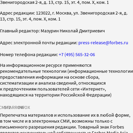
Звенигородская 2-я, д. 13, стр. 15, эт. 4, пом. X, ком. 1
Адрес редакции: 123022, г. Москва, ул. Звенигородская 2-я, д.
13, стр. 15, эт. 4, пом. X, ком. 1
Главный редактор: Мазурин Николай Дмитриевич
Адрес электронной почты редакции:
press-release@forbes.ru
Номер телефона редакции:
+7 (495) 565-32-06
На информационном ресурсе применяются
рекомендательные технологии (информационные технологии
предоставления информации на основе сбора,
систематизации и анализа сведений, относящихся
к предпочтениям пользователей сети «Интернет»,
находящихся на территории Российской Федерации)
СМИ2
SPARROW
INFOX
Перепечатка материалов и использование их в любой форме,
в том числе и в электронных СМИ, возможны только с
письменного разрешения редакции. Товарный знак Forbes
является исключительной собственностью Forbes Media Asia