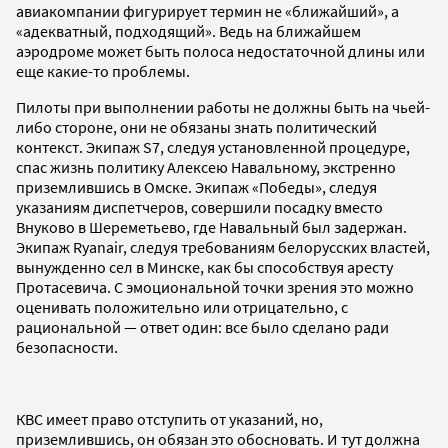
авиакомпании фигурирует термин не «ближайший», а
«адекватный, подходящий». Ведь на ближайшем
аэродроме может быть полоса недостаточной длины или
еще какие-то проблемы.
Пилоты при выполнении работы не должны быть на чьей-
либо стороне, они не обязаны знать политический
контекст. Экипаж S7, следуя установленной процедуре,
спас жизнь политику Алексею Навальному, экстренно
приземлившись в Омске. Экипаж «Победы», следуя
указаниям диспетчеров, совершили посадку вместо
Внуково в Шереметьево, где Навальный был задержан.
Экипаж Ryanair, следуя требованиям белорусских властей,
вынужденно сел в Минске, как бы способствуя аресту
Протасевича. С эмоциональной точки зрения это можно
оценивать положительно или отрицательно, с
рациональной — ответ один: все было сделано ради
безопасности.
КВС имеет право отступить от указаний, но,
приземлившись, он обязан это обосновать. И тут должна