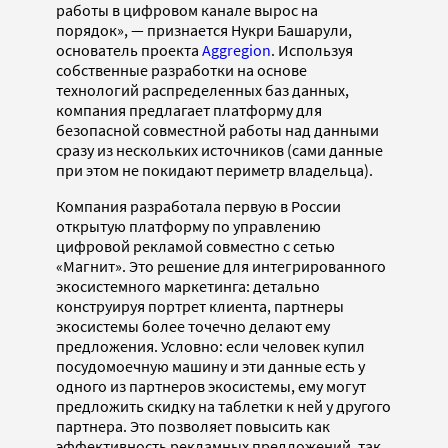
работы в цифровом канале вырос на
порядок», — признается Нукри Башарули,
основатель проекта
Aggregion
. Используя
собственные разработки на основе
технологий распределенных баз данных,
компания предлагает платформу для
безопасной совместной работы над данными
сразу из нескольких источников (сами данные
при этом не покидают периметр владельца).
Компания разработала первую в России
открытую платформу по управлению
цифровой рекламой совместно с сетью
«Магнит». Это решение для интегрированного
экосистемного маркетинга: детально
конструируя портрет клиента, партнеры
экосистемы более точечно делают ему
предложения. Условно: если человек купил
посудомоечную машину и эти данные есть у
одного из партнеров экосистемы, ему могут
предложить скидку на таблетки к ней у другого
партнера. Это позволяет повысить как
эффективность рекламных предложений, так