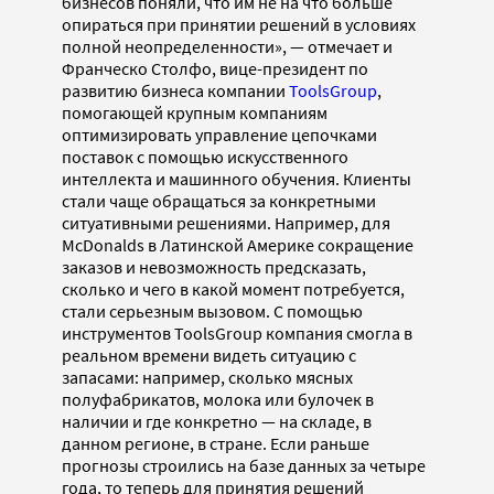
бизнесов поняли, что им не на что больше
опираться при принятии решений в условиях
полной неопределенности», — отмечает и
Франческо Столфо, вице-президент по
развитию бизнеса компании
ToolsGroup
,
помогающей крупным компаниям
оптимизировать управление цепочками
поставок с помощью искусственного
интеллекта и машинного обучения. Клиенты
стали чаще обращаться за конкретными
ситуативными решениями. Например, для
McDonalds в Латинской Америке сокращение
заказов и невозможность предсказать,
сколько и чего в какой момент потребуется,
стали серьезным вызовом. С помощью
инструментов ToolsGroup компания смогла в
реальном времени видеть ситуацию с
запасами: например, сколько мясных
полуфабрикатов, молока или булочек в
наличии и где конкретно — на складе, в
данном регионе, в стране. Если раньше
прогнозы строились на базе данных за четыре
года, то теперь для принятия решений