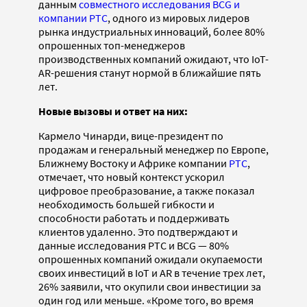
данным
совместного исследования BCG и
компании PTC
, одного из мировых лидеров
рынка индустриальных инноваций, более 80%
опрошенных топ-менеджеров
производственных компаний ожидают, что IoT-
AR-решения станут нормой в ближайшие пять
лет.
Новые вызовы и ответ на них:
Кармело Чинарди, вице-президент по
продажам и генеральный менеджер по Европе,
Ближнему Востоку и Африке компании
PTC
,
отмечает, что новый контекст ускорил
цифровое преобразование, а также показал
необходимость большей гибкости и
способности работать и поддерживать
клиентов удаленно. Это подтверждают и
данные исследования PTC и BCG — 80%
опрошенных компаний ожидали окупаемости
своих инвестиций в IoT и AR в течение трех лет,
26% заявили, что окупили свои инвестиции за
один год или меньше. «Кроме того, во время