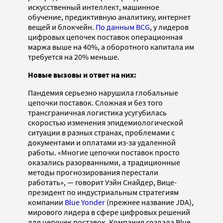
искусственный интеллект, машинное
обучение, предиктивную аналитику, интернет
вещей и блокчейн.
По данным BCG
, у лидеров
цифровых цепочек поставок операционная
маржа выше на 40%, а оборотного капитала им
требуется на 20% меньше.
Новые вызовы и ответ на них:
Пандемия серьезно нарушила глобальные
цепочки поставок. Сложная и без того
трансграничная логистика усугубилась
скоростью изменения эпидемиологической
ситуации в разных странах, проблемами с
документами и оплатами из-за удаленной
работы. «Многие цепочки поставок просто
оказались разорванными, а традиционные
методы прогнозирования перестали
работать», — говорит Уэйн Снайдер, Вице-
президент по индустриальным стратегиям
компании
Blue Yonder
(прежнее название JDA),
мирового лидера в сфере цифровых решений
для цепочек поставок. Компания создала Blue