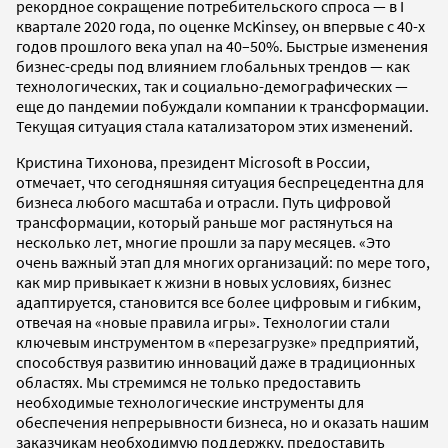
рекордное сокращение потребительского спроса — в I
квартале 2020 года, по оценке McKinsey, он впервые с 40-х
годов прошлого века упал на 40–50%. Быстрые изменения
бизнес-среды под влиянием глобальных трендов — как
технологических, так и социально-демографических —
еще до пандемии побуждали компании к трансформации.
Текущая ситуация стала катализатором этих изменений.
Кристина Тихонова, президент Microsoft в России,
отмечает, что сегодняшняя ситуация беспрецедентна для
бизнеса любого масштаба и отрасли. Путь цифровой
трансформации, который раньше мог растянуться на
несколько лет, многие прошли за пару месяцев. «Это
очень важный этап для многих организаций: по мере того,
как мир привыкает к жизни в новых условиях, бизнес
адаптируется, становится все более цифровым и гибким,
отвечая на «новые правила игры». Технологии стали
ключевым инструментом в «перезагрузке» предприятий,
способствуя развитию инноваций даже в традиционных
областях. Мы стремимся не только предоставить
необходимые технологические инструменты для
обеспечения непрерывности бизнеса, но и оказать нашим
заказчикам необходимую поддержку, предоставить