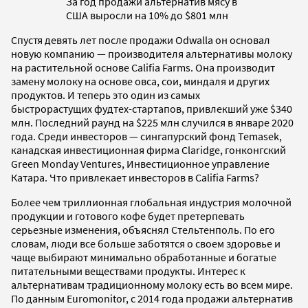
За год продажи альтернатив мясу в
США выросли на 10% до $801 млн
Спустя девять лет после продажи Odwalla он основал
новую компанию — производителя альтернативы молоку
на растительной основе Califia Farms. Она производит
замену молоку на основе овса, сои, миндаля и других
продуктов. И теперь это один из самых
быстрорастущих фудтех-стартапов, привлекший уже $340
млн. Последний раунд на $225 млн случился в январе 2020
года. Среди инвесторов — сингапурский фонд Temasek,
канадская инвестиционная фирма Claridge, гонконгский
Green Monday Ventures, Инвестиционное управление
Катара. Что привлекает инвесторов в Califia Farms?
Более чем триллионная глобальная индустрия молочной
продукции и готового кофе будет претерпевать
серьезные изменения, объяснял Стельтенполь. По его
словам, люди все больше заботятся о своем здоровье и
чаще выбирают минимально обработанные и богатые
питательными веществами продукты. Интерес к
альтернативам традиционному молоку есть во всем мире.
По данным Euromonitor, с 2014 года продажи альтернатив