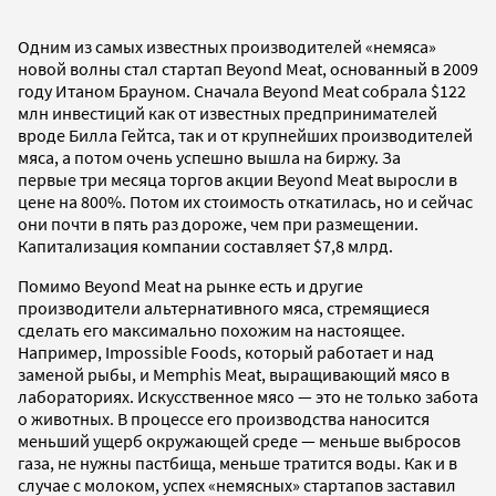
Одним из самых известных производителей «немяса»
новой волны стал стартап Beyond Meat, основанный в 2009
году Итаном Брауном. Сначала Beyond Meat собрала $122
млн инвестиций как от известных предпринимателей
вроде Билла Гейтса, так и от крупнейших производителей
мяса, а потом очень успешно вышла на биржу. За
первые три месяца торгов акции Beyond Meat выросли в
цене на 800%. Потом их стоимость откатилась, но и сейчас
они почти в пять раз дороже, чем при размещении.
Капитализация компании составляет $7,8 млрд.
Помимо Beyond Meat на рынке есть и другие
производители альтернативного мяса, стремящиеся
сделать его максимально похожим на настоящее.
Например, Impossible Foods, который работает и над
заменой рыбы, и Memphis Meat, выращивающий мясо в
лабораториях. Искусственное мясо — это не только забота
о животных. В процессе его производства наносится
меньший ущерб окружающей среде — меньше выбросов
газа, не нужны пастбища, меньше тратится воды. Как и в
случае с молоком, успех «немясных» стартапов заставил