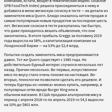
компании, кстати, входят в тематический индекс Solactive
SPB FoodTech Index) решила присоединиться к нему и
добавила в меню веганскую сосиску в тесте — их делали из
заменителя мяса Quorn. Блюдо оказалось хитом продаж и
самым популярным новым продуктом за последние шесть
лет. Веганские сосиски в тесте раскупались так быстро,
что даже приходилось вешать объявления, что они
закончились. В итоге прибыль Greggs за половину 2019
года выросла на 58%, а капитализация компании на
Лондонской бирже — на 53% до $2,4 млрд.
Попытки создать заменитель мяса предпринимаются
давно. Тот же Quorn существует с 1985 года. Но
действительно бурный интерес случился несколько лет
назад. Причин несколько. Во-первых, искусственное
мясо по вкусу стало очень похоже на настоящее. Во-
вторых, технологии позволили сделать его дешевле. И
теперь бургеры из «немяса» можно купить, например, в
популярных сетях вроде Burger King или в
обычном магазине. В США продажи альтернатив мясу в
период с апреля 2018-го по апрель 2019-го $4,5 выросли
на 10% до $801 млн.