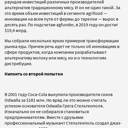
раундов инвестиций различных производителей
альтернатив традиционному мясу. И он не один такой. За
это время объем инвестиций в сегменте agrifood —
инновации на всем пути от фермы до тарелки — вырос в
десять раз. По подсчетам agfunder, в 2019 году он достиг
$19,4 млрд.
Мы собрали несколько ярких примеров трансформации
рынка еды. Причем речь идет не только об инновациях в
сфере продуктов, когда компании разрабатывают
альтернативу молоку или мясу, но и о технологиях
дистрибуции.
Напоить со второй попытки
В 2001 году Coca-Cola выкупила производителя соков
Odwalla за $181 млн. Но вряд ли это можно считать
успехом основателя Odwalla Грега Стельтенполя.
Изначально он не собирался становиться
предпринимателям. Вместе с друзьями
профессиональный музыкант Стельтенполь создал джаз-