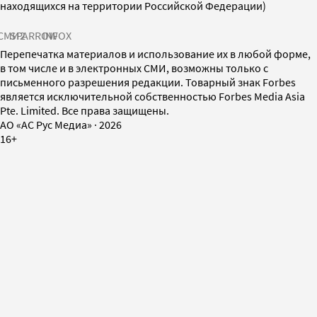
находящихся на территории Российской Федерации)
СМИ2
SPARROW
INFOX
Перепечатка материалов и использование их в любой форме,
в том числе и в электронных СМИ, возможны только с
письменного разрешения редакции. Товарный знак Forbes
является исключительной собственностью Forbes Media Asia
Pte. Limited. Все права защищены.
AO «АС Рус Медиа»
·
2026
16+