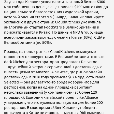
За два года Каланик успел вложить в новый бизнес $300
млн собственных денег, а еще привлек $400 млн от Фонда
национального благосостояния Саудовской Аравии,
который оценил стартап в $5 млрд. Каланик планирует
экспансию в другие страны: CloudKitchens уже купила
аналогичный стартап FoodStars в Великобритании и
присматривается к Китаю. По данным NPD Group, чаще
всего люди заказывают еду онлайн в Китае (63%), США и
Великобритании (по 50%).
Правда, на новых рынках CloudKitchens неминуемо
столкнется с конкурентами. В Великобритании готовые
dark kitchen для рестораторов предлагает Deliveroo
— крупнейший в стране сервис онлайн-доставки еды с
инвестициями от Amazon. А в Китае, где рынок онлайн-
доставки еды в 2018 году превысил $62 млрд, есть Panda
Selected — она делает что-то вроде коворкингов для
ресторанов, когда на одной площадке работают
несколько заведений (у компании сейчас более 120
площадок). Еще один китайский проект Jike Alliance
утверждает, что его кухнями пользуются уже более 200
ресторанов. В свое время с Uber Каланику победить
конкурента в Китае не удалось — местная Didi выкупила