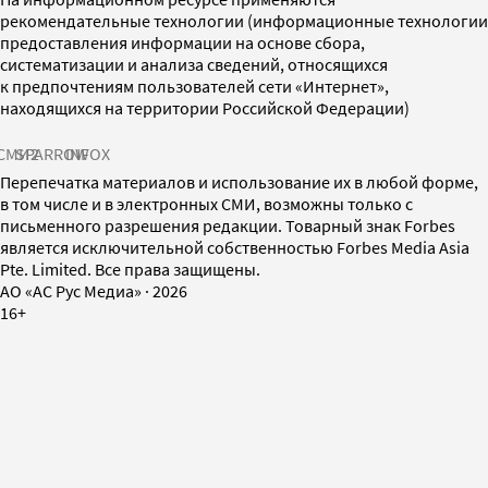
рекомендательные технологии (информационные технологии
предоставления информации на основе сбора,
систематизации и анализа сведений, относящихся
к предпочтениям пользователей сети «Интернет»,
находящихся на территории Российской Федерации)
СМИ2
SPARROW
INFOX
Перепечатка материалов и использование их в любой форме,
в том числе и в электронных СМИ, возможны только с
письменного разрешения редакции. Товарный знак Forbes
является исключительной собственностью Forbes Media Asia
Pte. Limited. Все права защищены.
AO «АС Рус Медиа»
·
2026
16+