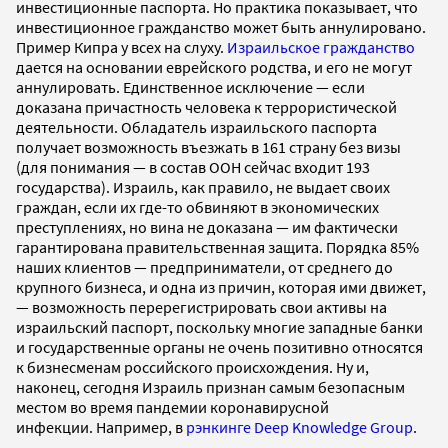
инвестиционные паспорта. Но практика показывает, что
инвестиционное гражданство может быть аннулировано.
Пример Кипра у всех на слуху.
Израильское гражданство
дается на основании еврейского родства, и его не могут
аннулировать. Единственное исключение — если
доказана причастность человека к террористической
деятельности. Обладатель израильского паспорта
получает возможность въезжать в 161 страну без визы
(для понимания — в состав ООН сейчас входит 193
государства). Израиль, как правило, не выдает своих
граждан, если их где-то обвиняют в экономических
преступлениях, но вина не доказана — им фактически
гарантирована правительственная защита. Порядка 85%
наших клиентов — предприниматели, от среднего до
крупного бизнеса, и одна из причин, которая ими движет,
— возможность перерегистрировать свои активы на
израильский паспорт, поскольку многие западные банки
и государственные органы не очень позитивно относятся
к бизнесменам российского происхождения. Ну и,
наконец, сегодня Израиль признан самым безопасным
местом во время пандемии коронавирусной
инфекции. Например, в
рэнкинге Deep Knowledge Group
.