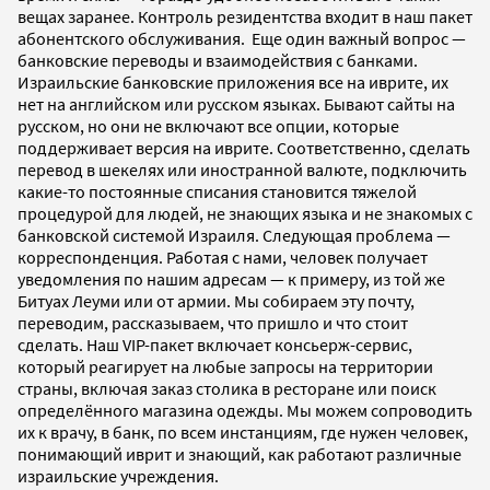
вещах заранее. Контроль резидентства входит в наш пакет
абонентского обслуживания. Еще один важный вопрос —
банковские переводы и взаимодействия с банками.
Израильские банковские приложения все на иврите, их
нет на английском или русском языках. Бывают сайты на
русском, но они не включают все опции, которые
поддерживает версия на иврите. Соответственно, сделать
перевод в шекелях или иностранной валюте, подключить
какие-то постоянные списания становится тяжелой
процедурой для людей, не знающих языка и не знакомых с
банковской системой Израиля. Следующая проблема —
корреспонденция. Работая с нами, человек получает
уведомления по нашим адресам — к примеру, из той же
Битуах Леуми или от армии. Мы собираем эту почту,
переводим, рассказываем, что пришло и что стоит
сделать. Наш VIP-пакет включает консьерж-сервис,
который реагирует на любые запросы на территории
страны, включая заказ столика в ресторане или поиск
определённого магазина одежды. Мы можем сопроводить
их к врачу, в банк, по всем инстанциям, где нужен человек,
понимающий иврит и знающий, как работают различные
израильские учреждения.