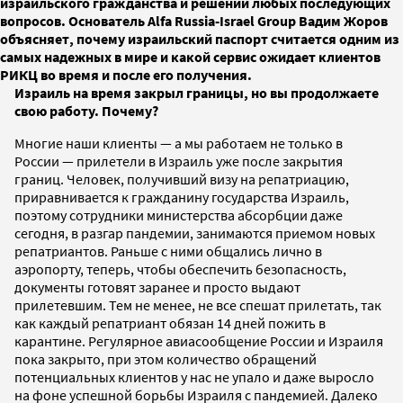
израильского гражданства и решении любых последующих
вопросов. Основатель Alfa Russia-Israel Group Вадим Жоров
объясняет, почему израильский паспорт считается одним из
самых надежных в мире и какой сервис ожидает клиентов
РИКЦ во время и после его получения.
Израиль на время закрыл границы, но вы продолжаете
свою работу. Почему?
Многие наши клиенты — а мы работаем не только в
России — прилетели в Израиль уже после закрытия
границ. Человек, получивший визу на репатриацию,
приравнивается к гражданину государства Израиль,
поэтому сотрудники министерства абсорбции даже
сегодня, в разгар пандемии, занимаются приемом новых
репатриантов. Раньше с ними общались лично в
аэропорту, теперь, чтобы обеспечить безопасность,
документы готовят заранее и просто выдают
прилетевшим. Тем не менее, не все спешат прилетать, так
как каждый репатриант обязан 14 дней пожить в
карантине. Регулярное авиасообщение России и Израиля
пока закрыто, при этом количество обращений
потенциальных клиентов у нас не упало и даже выросло
на фоне успешной борьбы Израиля с пандемией. Далеко