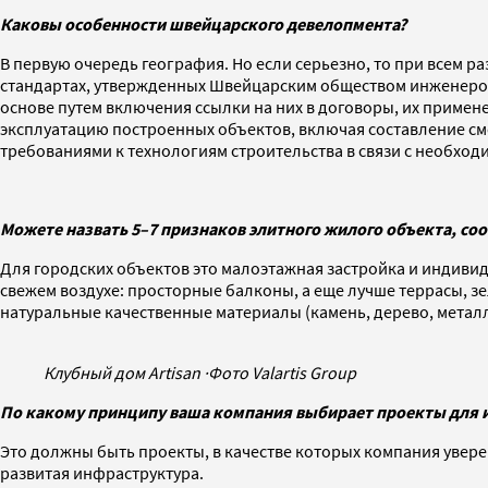
Каковы особенности швейцарского девелопмента?
В первую очередь география. Но если серьезно, то при всем 
стандартах, утвержденных Швейцарским обществом инженеров и
основе путем включения ссылки на них в договоры, их примен
эксплуатацию построенных объектов, включая составление см
требованиями к технологиям строительства в связи с необхо
Можете назвать 5–7 признаков элитного жилого объекта, с
Для городских объектов это малоэтажная застройка и индиви
свежем воздухе: просторные балконы, а еще лучше террасы, з
натуральные качественные материалы (камень, дерево, метал
Клубный дом Artisan
·
Фото Valartis Group
По какому принципу ваша компания выбирает проекты для и
Это должны быть проекты, в качестве которых компания увер
развитая инфраструктура.