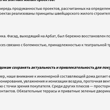
ередь продуманностью проектов, рассчитанных на определенны
проектах реализованы принципы швейцарского жилого строите
сика. Фасад, выходящий на Арбат, был бережно восстановлен п
ces связано с богемностью, принадлежностью к театральной тр
домам сохранять актуальность и привлекательность для поку
имер, наше внимание к инженерной составляющей дома делает 
онирования, увлажнения и ионизации воздуха, проточная ве
ю с точки зрения покупателя. Среди других плюсов — просто
онтактов. Обязательные террасы и приватные зеленые дворики