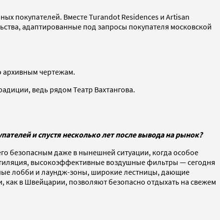
х покупателей. Вместе Turandot Residences и Artisan
льства, адаптированные под запросы покупателя московской
о архивным чертежам.
адиции, ведь рядом Театр Вахтангова.
пателей и спустя несколько лет после вывода на рынок?
его безопасным даже в нынешней ситуации, когда особое
нтиляция, высокоэффективные воздушные фильтры — сегодня
рные лобби и лаундж-зоны, широкие лестницы, дающие
, как в Швейцарии, позволяют безопасно отдыхать на свежем