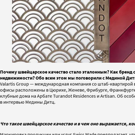
Почему швейцарское качество стало эталонным? Как бренд 
недвижимости? Обо всем этом мы поговорили с Мединой Дитц
Valartis Group — международная компания со штаб-квартирой
офисы расположены в Цюрихе, Женеве, Фрибурге, Франкфурте-н
клубные дома на Арбате Turandot Residences и Artisan. Об о
в интервью Медины Дитц.
Что такое швейцарское качество и в чем оно выражается, ко
Маркировка продукции или услуг Swiss Made предполагает, ч