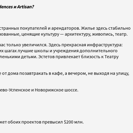
ences и Artisan?
иностранных покупателей и арендаторов. Жилье здесь стабильно
зованные, ценящие культуру — архитектуру, живопись, театр.
ас только увеличился. Здесь прекрасная инфраструктура:
ьких шагах лучшие школы и учреждения дополнительного
ленькими детьми. Эстетов привлекает близость к Театру
от дома позавтракать в кафе, а вечером, не выходя на улицу,
блево-Успенское и Новорижское шоссе.
джет обоих проектов превысил $200 млн.