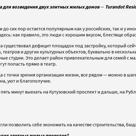
та для возведения двух элитных жилых домов
—
Turandot Resid
 и до сих пор остается популярным как у российских, так и у 
десь: как правило, это люди с хорошим вкусом, блестяще обра
та существовал дефицит площадок под застройку, который сейч
в, театров и других культурных объектов, буквально в нескол
ые студии. Это делает район привлекательным для семей с ма
ут попасть прямо в театр.
 с точки зрения организации жизни, все рядом — можно в шаге 
на, уют и благополучие.
а пять минут выехать на Кутузовский проспект и дальше, на Ру
могли позволить себе экономить на качестве строительства, бю
ругих элитных жилых проектов?