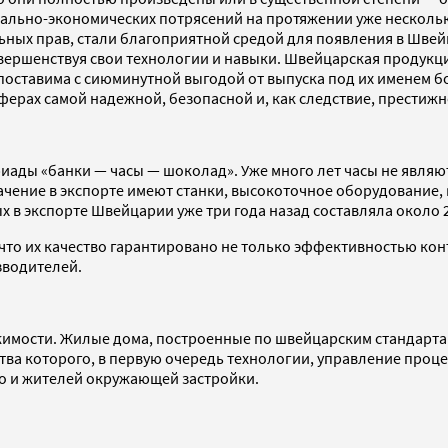
льно-экономических потрясений на протяжении уже нескольких
ых прав, стали благоприятной средой для появления в Швейц
вершенствуя свои технологии и навыки. Швейцарская продукци
оставима с сиюминутной выгодой от выпуска под их именем бо
ферах самой надежной, безопасной и, как следствие, престижн
ады «банки — часы — шоколад». Уже много лет часы не являю
ачение в экспорте имеют станки, высокоточное оборудование,
х в экспорте Швейцарии уже три года назад составляла около 
, что их качество гарантировано не только эффективностью к
зводителей.
имости. Жилые дома, построенные по швейцарским стандартам
ва которого, в первую очередь технологии, управление проц
но и жителей окружающей застройки.