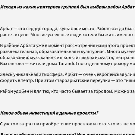
Исходя из каких критериев группой был выбран район Арба
Арбат — это сердце города, культовое место. Район всегда был
растет в цене. Многие успешные люди хотели бы жить именно з
В районе Арбата уже в момент рассмотрения нами этого проек
развлекательная, образовательная и культурная. Много музее
образования: музыкальные школы и школы искусств, театральн
Вахтангова — жители дома Turandot по отдельному проходу мог
Здесь уникальная атмосфера. Арбат — очень европейская улица
сходить в театр. При этом староарбатские переулки — это тиши
Район удобен и для тех, кто часто бывает за городом. Можно з
Каков объем инвестиций в данные проекты?
С учетом затрат на приобретение проектов и того, что мы не 
В чем особенности этих проектов? Чем они отличаются от д