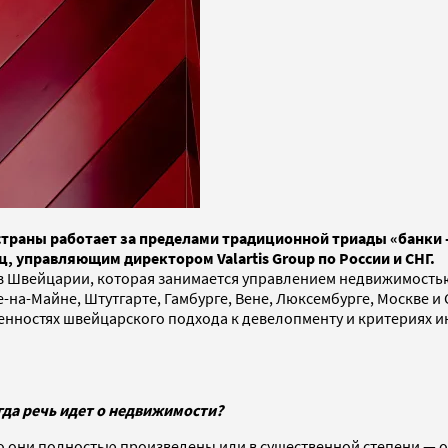
страны работает за пределами традиционной триады «банки 
, управляющим директором Valartis Group по России и СНГ.
 в Швейцарии, которая занимается управлением недвижимость
а-Майне, Штутгарте, Гамбурге, Вене, Люксембурге, Москве и 
собенностях швейцарского подхода к девелопменту и критерия
гда речь идет о недвижимости?
то они полностью произведены или в существенной степени — 