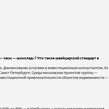
— часы — шоколад»? Что такое швейцарский стандарт в
ю, финансовыми услугами и инвестиционным консалтингом. Ее
Санкт-Петербурге. Среди московских проектов группы —
х инвестиционной привлекательности объектов недвижимости —
от 60% до 80% — в Швейцарии, с использованием материалов,