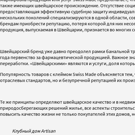
также имеющих швейцарское происхождение. Отсутствие социа
предоставляющая эффективную судебную защиту индивидуальн
нескольких поколений специализируются в одной области, со
брендам приобрести репутацию, потеря которой для них несоп
продукция, выпускаемая в Швейцарии, признается во многих с
Швейцарский бренд уже давно преодолел рамки банальной три
года первенство за фармацевтической продукцией. Важное зн
переработки. «Швейцарскими» являются и услуги, доля которы
Популярность товаров с клеймом Swiss Made объясняется тем
отраслевых стандартов, но и безупречной репутацией их прои
Те же принципы определяют швейцарское качество и в недвиж
природосберегающих решений жилье, все аспекты строительст
повысить качество жизни не только покупателей этих домов, 
Клубный дом Artisan