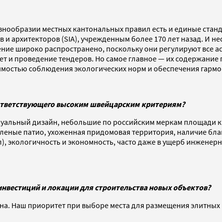
разнообразии местных кантональных правил есть и единые ста
 архитекторов (SIA), учрежденным более 170 лет назад. И не
ение широко распространено, поскольку они регулируют все а
ет и проведение тендеров. Но самое главное — их содержание
димостью соблюдения экологических норм и обеспечения гармо
оответствующего высоким швейцарским критериям?
дуальный дизайн, небольшие по российским меркам площади к
еленые патио, ухоженная придомовая территория, наличие благ
л), экологичность и экономность, часто даже в ущерб инжене
нвестиций и локации для строительства новых объектов?
ена. Наш приоритет при выборе места для размещения элитных