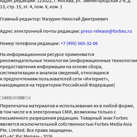
Адрес редакции: 123022, г. Москва, ул. Звенигородская 2-я, д.
13, стр. 15, эт. 4, пом. X, ком. 1
Главный редактор: Мазурин Николай Дмитриевич
Адрес электронной почты редакции:
press-release@forbes.ru
Номер телефона редакции:
+7 (495) 565-32-06
На информационном ресурсе применяются
рекомендательные технологии (информационные технологии
предоставления информации на основе сбора,
систематизации и анализа сведений, относящихся
к предпочтениям пользователей сети «Интернет»,
находящихся на территории Российской Федерации)
СМИ2
SPARROW
INFOX
Перепечатка материалов и использование их в любой форме,
в том числе и в электронных СМИ, возможны только с
письменного разрешения редакции. Товарный знак Forbes
является исключительной собственностью Forbes Media Asia
Pte. Limited. Все права защищены.
AO «АС Рус Медиа»
·
2026