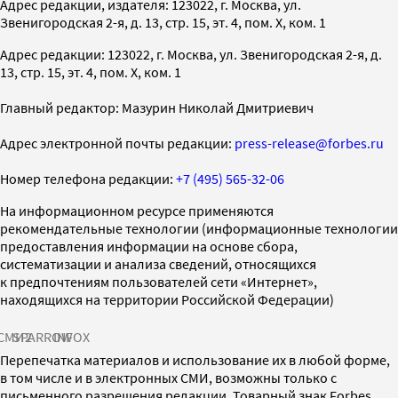
Адрес редакции, издателя: 123022, г. Москва, ул.
Звенигородская 2-я, д. 13, стр. 15, эт. 4, пом. X, ком. 1
Адрес редакции: 123022, г. Москва, ул. Звенигородская 2-я, д.
13, стр. 15, эт. 4, пом. X, ком. 1
Главный редактор: Мазурин Николай Дмитриевич
Адрес электронной почты редакции:
press-release@forbes.ru
Номер телефона редакции:
+7 (495) 565-32-06
На информационном ресурсе применяются
рекомендательные технологии (информационные технологии
предоставления информации на основе сбора,
систематизации и анализа сведений, относящихся
к предпочтениям пользователей сети «Интернет»,
находящихся на территории Российской Федерации)
СМИ2
SPARROW
INFOX
Перепечатка материалов и использование их в любой форме,
в том числе и в электронных СМИ, возможны только с
письменного разрешения редакции. Товарный знак Forbes