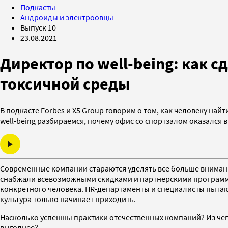
Подкасты
Андроиды и электроовцы
Выпуск 10
23.08.2021
Директор по well-being: как 
токсичной среды
В подкасте Forbes и X5 Group говорим о том, как человеку най
well-being разбираемся, почему офис со спортзалом оказался
Современные компании стараются уделять все больше внимани
снабжали всевозможными скидками и партнерскими программами
конкретного человека. HR-департаменты и специалисты пытают
культура только начинает приходить.
Насколько успешны практики отечественных компаний? Из чего 
выгоднее?