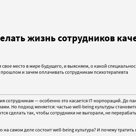
сделать жизнь сотрудников кач
ти свое место в мире будущего, и выясняем, о какой специально
 в прошлом и зачем оплачивать сотрудникам психотерапевта
я сотрудникам — особенно это касается IT-корпораций. До п
. Но подход меняется: частью well-being культуры становится
ся сделать так, чтобы сотрудники не выгорали, не перерабат
на самом деле состоит well-being культура? И почему тратить