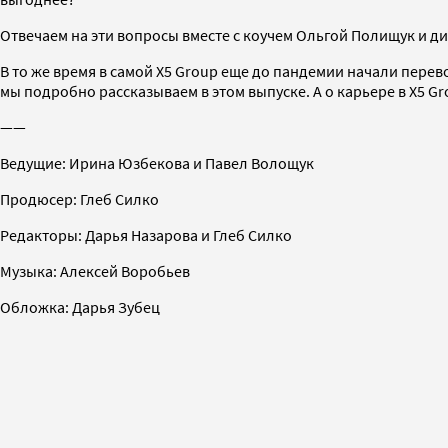
Отвечаем на эти вопросы вместе с коучем Ольгой Полищук и 
В то же время в самой X5 Group еще до пандемии начали перево
мы подробно рассказываем в этом выпуске. А о карьере в X5 G
——
Ведущие: Ирина Юзбекова и Павел Волощук
Продюсер: Глеб Силко
Редакторы: Дарья Назарова и Глеб Силко
Музыка: Алексей Воробьев
Обложка: Дарья Зубец