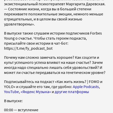
экзистенциальный психотерапевт Маргарита Даревская.
— Состояние жизни, когда вы в большей степени
переживаете положительные эмоции, немного меньше
отрицательных, и в целом вы своей жизнью
удовлетворены».
В выпуске также слушаем истории подписчиков Forbes
Young о счастье. Чтобы стать героем подкаста,
присылайте свои истории в чат-бот:
https://t.me/fy_podcast_bot
Почему нам сложно замечать хорошее? Как соцсети и
культ успешного успеха влияют на наше счастье? Зачем
иногда надо специально лишать себя удовольствий? И
может ли счастье передаваться на генетическом уровне?
Подписывайтесь на подкаст «Как жить жизнь? | FOMO и
YOLO» и слушайте его там, где удобно:
Apple Podcasts
,
YouTube
,
«Яндекс Музыка»
и
другие платформы
В выпуске:
00:00 — вступление