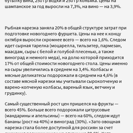
бутылку вина, 250 гр водки и 250 гр коньяка. Цены на
шампанское за год выросли на 7,3%, на вино — на 3,9%.
Рыбная нарезка заняла 20% в общей структуре затрат при
подготовке новогоднего фуршета. Цены на нее к концу
октября выросли скромнее всего — всего на 1,6%. Следом
идет сырная тарелка (моцарелла, тильзитер, пармезан,
маасдам, сыры с белой и голубой плесенью, а также
виноград и немного меда), на долю которой приходится
17% от общей стоимости новогоднего стола. Цены именно
на сыры увеличились в среднем на 3,4%. Колбасы и
мясные деликатесы подорожали в среднем на 4,6% (в
составе мясной нарезки мы учитывали сырокопченую и
варено-копченую колбасы, вареный язык, ветчину и
грудинку).
Самый существенный рост цен пришелся на фрукты —
всего 45%. Больше всего подорожали цитрусовые
(мандарины и апельсины) — всего на 60%, следом идут
бананы (рост на 40%) и виноград (30%). «Зато овощная
нарезка стала более доступной для россиян за счет