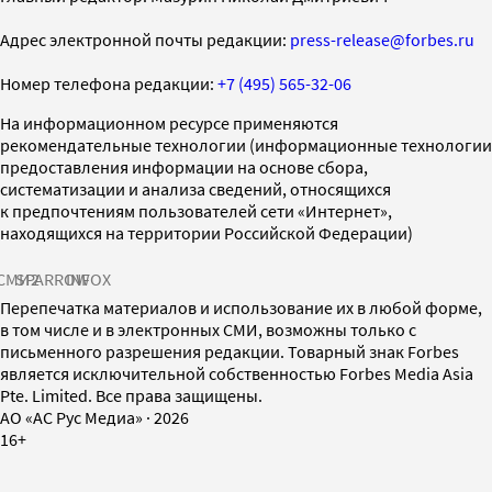
Адрес электронной почты редакции:
press-release@forbes.ru
Номер телефона редакции:
+7 (495) 565-32-06
На информационном ресурсе применяются
рекомендательные технологии (информационные технологии
предоставления информации на основе сбора,
систематизации и анализа сведений, относящихся
к предпочтениям пользователей сети «Интернет»,
находящихся на территории Российской Федерации)
СМИ2
SPARROW
INFOX
Перепечатка материалов и использование их в любой форме,
в том числе и в электронных СМИ, возможны только с
письменного разрешения редакции. Товарный знак Forbes
является исключительной собственностью Forbes Media Asia
Pte. Limited. Все права защищены.
AO «АС Рус Медиа»
·
2026
16+