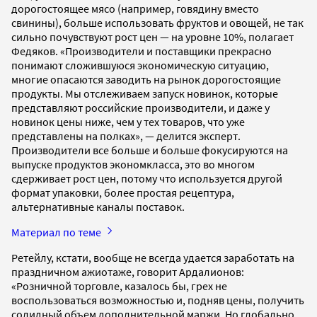
дорогостоящее мясо (например, говядину вместо
свинины), больше использовать фруктов и овощей, не так
сильно почувствуют рост цен — на уровне 10%, полагает
Федяков. «Производители и поставщики прекрасно
понимают сложившуюся экономическую ситуацию,
многие опасаются заводить на рынок дорогостоящие
продукты. Мы отслеживаем запуск новинок, которые
представляют российские производители, и даже у
новинок цены ниже, чем у тех товаров, что уже
представлены на полках», — делится эксперт.
Производители все больше и больше фокусируются на
выпуске продуктов экономкласса, это во многом
сдерживает рост цен, потому что используется другой
формат упаковки, более простая рецептура,
альтернативные каналы поставок.
Материал по теме
Ретейлу, кстати, вообще не всегда удается заработать на
праздничном ажиотаже, говорит Ардалионов:
«Розничной торговле, казалось бы, грех не
воспользоваться возможностью и, подняв цены, получить
солидный объем дополнительной маржи. Но глобально