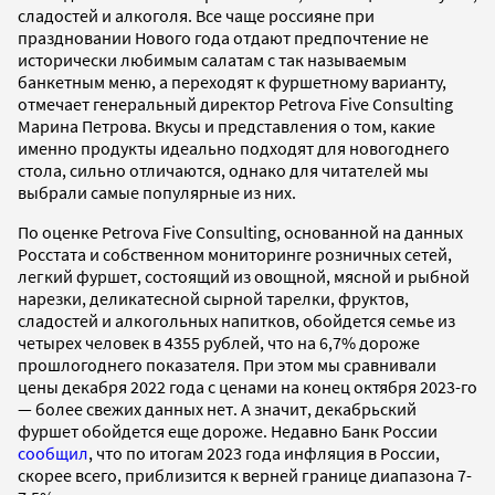
сладостей и алкоголя. Все чаще россияне при
праздновании Нового года отдают предпочтение не
исторически любимым салатам с так называемым
банкетным меню, а переходят к фуршетному варианту,
отмечает генеральный директор Petrova Five Consulting
Марина Петрова. Вкусы и представления о том, какие
именно продукты идеально подходят для новогоднего
стола, сильно отличаются, однако для читателей мы
выбрали самые популярные из них.
По оценке Petrova Five Consulting, основанной на данных
Росстата и собственном мониторинге розничных сетей,
легкий фуршет, состоящий из овощной, мясной и рыбной
нарезки, деликатесной сырной тарелки, фруктов,
сладостей и алкогольных напитков, обойдется семье из
четырех человек в 4355 рублей, что на 6,7% дороже
прошлогоднего показателя. При этом мы сравнивали
цены декабря 2022 года с ценами на конец октября 2023-го
— более свежих данных нет. А значит, декабрьский
фуршет обойдется еще дороже. Недавно Банк России
сообщил
, что по итогам 2023 года инфляция в России,
скорее всего, приблизится к верней границе диапазона 7-