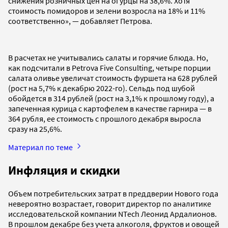
снижения розничных цен на огурцы на 38,6%. Хотя
стоимость помидоров и зелени возросла на 18% и 11%
соответственно», — добавляет Петрова.
В расчетах не учитывались салаты и горячие блюда. Но,
как подсчитали в Petrova Five Consulting, четыре порции
салата оливье увеличат стоимость фуршета на 628 рублей
(рост на 5,7% к декабрю 2022-го). Сельдь под шубой
обойдется в 314 рублей (рост на 3,1% к прошлому году), а
запеченная курица с картофелем в качестве гарнира — в
364 рубля, ее стоимость с прошлого декабря выросла
сразу на 25,6%.
Материал по теме
Инфляция и скидки
Объем потребительских затрат в преддверии Нового года
невероятно возрастает, говорит директор по аналитике
исследовательской компании NTech Леонид Ардалионов.
В прошлом декабре без учета алкоголя, фруктов и овощей