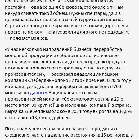
воспользоваться не могут. «Минимальная партия
поставки — одна секция бензовоза, это около 5 т. Нам
некуда сливать такой объем. Нужны спецтары, да и в
целом запасать столько на своей территории опасно.
Строить полноценное хранилище не только дорого, мы
просто не можем — статус земли для этого не подходит»,
— поясняет Волков.
«У нас несколько направлений бизнеса: переработка
молочной продукции и собственное логистическое
подразделение, доставляем до точек продаж продукты
питания не только своего производства, но и других
производителей», — рассказал владелец липецкой
компании «Лебедяньмолоко» Игорь Кремнев.
В 2025 году
компания, ежедневно перерабатывающая более 700 т
молока,
по
данным
Национального союза
производителей молока («Союзмолоко»), заняла 29-е
место в топ-30 крупнейших молочных компаний в стране.
Выручка «Лебедяньмолоко» в 2024 году выросла на 30,5%
и составила 13,7 млрд рублей.
По словам Кремнева, машины развозят продукцию
ежедневно, часто на дальние расстояния, в 15 регионов, в