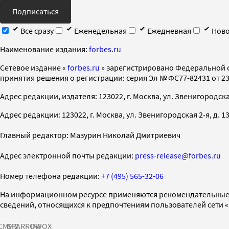
Подписаться
Все сразу
Еженедельная
Ежедневная
Ново
Наименование издания:
forbes.ru
Cетевое издание «
forbes.ru
» зарегистрировано Федеральной 
принятия решения о регистрации: серия Эл № ФС77-82431 от 23 
Адрес редакции, издателя: 123022, г. Москва, ул. Звенигородская 2-
Адрес редакции: 123022, г. Москва, ул. Звенигородская 2-я, д. 13, с
Главный редактор: Мазурин Николай Дмитриевич
Адрес электронной почты редакции:
press-release@forbes.ru
Номер телефона редакции:
+7 (495) 565-32-06
На информационном ресурсе применяются рекомендательные 
сведений, относящихся к предпочтениям пользователей сети 
СМИ2
SPARROW
INFOX