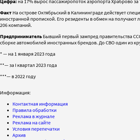
Цифра:
на 17% вырос пассажиропоток аэропорта Храброво за 7
Факт
На острове Октябрьский в Калининграде действует специ
иностранной пропиской. Его резиденты в обмен на получают л
206 компаний.
Предприниматель
Бывший первый зампред правительства СССР
сборке автомобилей иностранных брендов. До СВО один из кру
* — на 1 января 2023 года
**— за I квартал 2023 года
***— в 2022 году
Информация:
Контактная информация
Правила обработки
Реклама в журнале
Реклама на сайте
Условия перепечатки
Архив